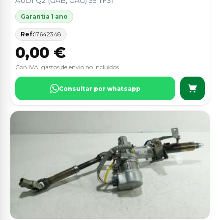
AUDI Q2 (GAB, GAG) 35 TFSI
Garantia 1 ano
Ref:
17642348
0,00 €
Con IVA, gastos de envio no incluidos.
Consultar por whatsapp