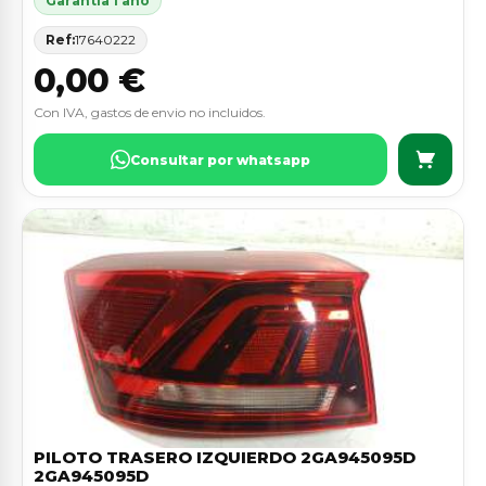
Garantia 1 ano
Ref:
17640222
0,00 €
Con IVA, gastos de envio no incluidos.
Consultar por whatsapp
PILOTO TRASERO IZQUIERDO 2GA945095D
2GA945095D