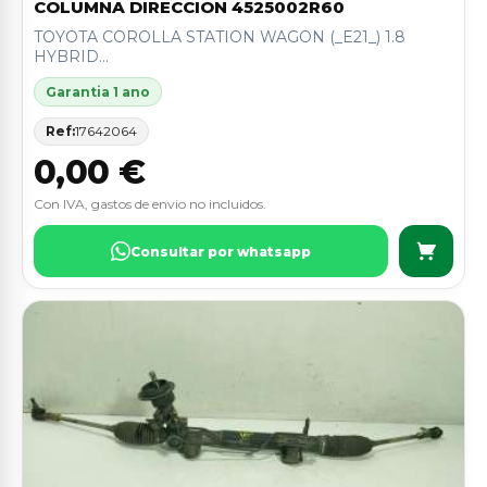
COLUMNA DIRECCION 4525002R60
TOYOTA COROLLA STATION WAGON (_E21_) 1.8
HYBRID...
Garantia 1 ano
Ref:
17642064
0,00 €
Con IVA, gastos de envio no incluidos.
Consultar por whatsapp