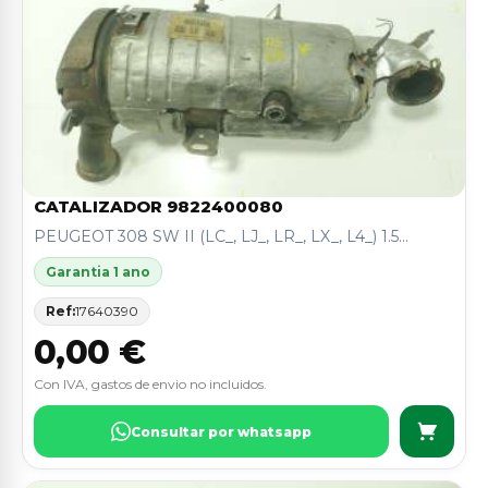
CATALIZADOR 9822400080
PEUGEOT 308 SW II (LC_, LJ_, LR_, LX_, L4_) 1.5...
Garantia 1 ano
Ref:
17640390
0,00 €
Con IVA, gastos de envio no incluidos.
Consultar por whatsapp