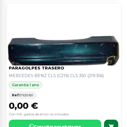
PARAGOLPES TRASERO
MERCEDES-BENZ CLS (C219) CLS 350 (219.356)
Garantia 1 ano
Ref:
17639181
0,00 €
Con IVA, gastos de envio no incluidos.
Consultar por whatsapp