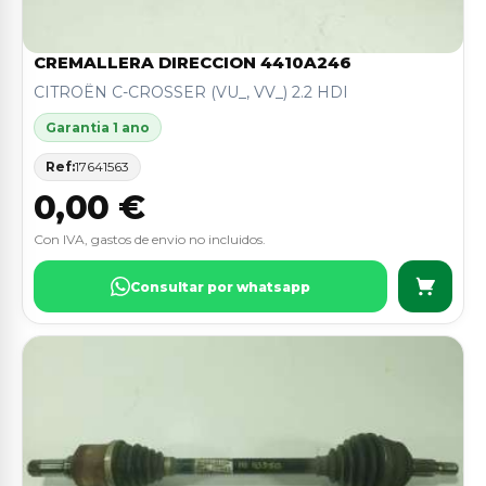
CREMALLERA DIRECCION 4410A246
CITROËN C-CROSSER (VU_, VV_) 2.2 HDI
Garantia 1 ano
Ref:
17641563
0,00 €
Con IVA, gastos de envio no incluidos.
Consultar por whatsapp