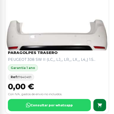
PARAGOLPES TRASERO
PEUGEOT 308 SW II (LC_, LJ_, LR_, LX_, L4_) 1.5...
Garantia 1 ano
Ref:
17640491
0,00 €
Con IVA, gastos de envio no incluidos.
Consultar por whatsapp