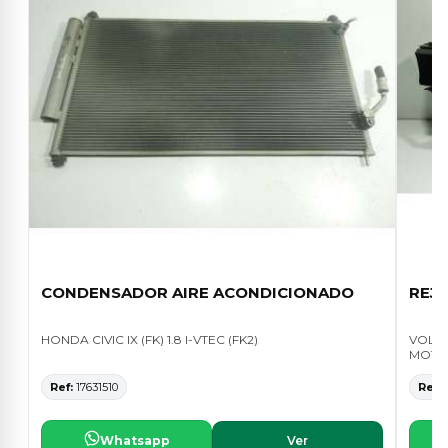
CONDENSADOR AIRE ACONDICIONADO
REJI
HONDA CIVIC IX (FK) 1.8 I-VTEC (FK2)
VOLKS
MOTIO
Ref:
17631510
Ref:
1
Whatsapp
Ver