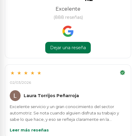
Excelente
(888 reseñas)
Dejar una reseña
★
★
★
★
★
02/03/2026
Laura Torrijos Peñarroja
Excelente servicio y un gran conocimiento del sector
automotriz. Se nota cuando alguien disfruta su trabajo y
sabe lo que hace, y eso se refleja claramente en la
atención que ofrece Alfonso. Me ayudó a encontrar la
Leer más reseñas
pieza adecuada sin complicaciones. Destaco