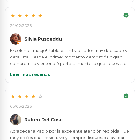
especialmente la rapidez en la localización de los
recambios, la honestidad y la amabilidad en el
★
★
★
★
★
asesoramiento. Te lo explica todo claro y sin prisas.
Además, las piezas están en buen estado y a precios muy
24/02/2026
competitivos. Da tranquilidad tratar con personas
responsables y trabajadoras como Alfonso. Sin duda un
Silvia Pusceddu
desguace de confianza al que volvería y que recomiendo
totalmente.
Excelente trabajo! Pablo es un trabajador muy dedicado y
detallista. Desde el primer momento demostró un gran
compromiso y entendió perfectamente lo que necesitaba.
Es responsable, comunicativo y muy eficiente. Si buscas a
Leer más reseñas
alguien de confianza y con un alto estándar de calidad,
Pablo es la persona indicada. ¡10/10!"
★
★
★
★
☆
05/03/2026
Ruben Del Coso
Agradecer a Pablo por la excelente atención recibida. Fue
muy profesional, resolutivo y siempre dispuesto a ayudar.