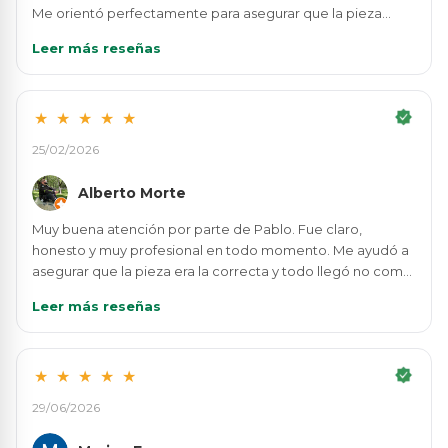
Me orientó perfectamente para asegurar que la pieza
fuera la correcta y gestionó todo con rapidez. Da gusto
Leer más reseñas
tratar con personas tan serias y eficientes. Muy
recomendable.
★
★
★
★
★
25/02/2026
Alberto Morte
Muy buena atención por parte de Pablo. Fue claro,
honesto y muy profesional en todo momento. Me ayudó a
asegurar que la pieza era la correcta y todo llegó no como
esperaba, sino mucho mejor. Da gusto encontrar un
Leer más reseñas
servicio tan serio y eficiente.
★
★
★
★
★
29/06/2026