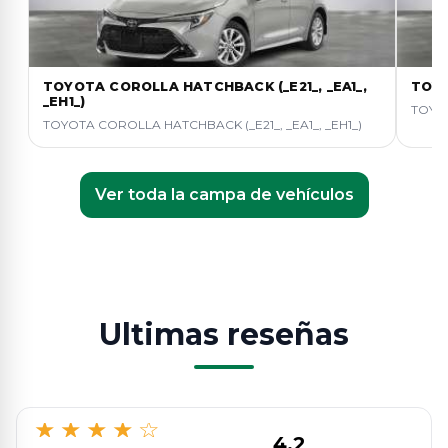
TOYOTA COROLLA HATCHBACK (_E21_, _EA1_,
TOYO
_EH1_)
TOYOT
TOYOTA COROLLA HATCHBACK (_E21_, _EA1_, _EH1_)
Ver toda la campa de vehículos
Ultimas reseñas
★
★
★
★
☆
4.2