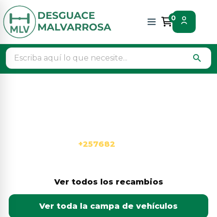
0
search
Desguace online con
recambios usados
garantizados
Accede a más de
+257682
piezas revisadas y
certificadas, listas para envío inmediato
Ver todos los recambios
Ver toda la campa de vehículos