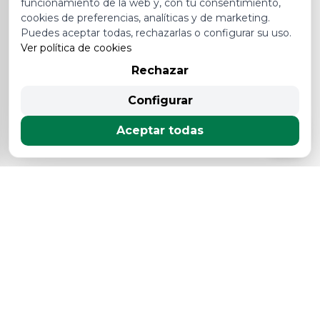
funcionamiento de la web y, con tu consentimiento,
Plan Endavant
cookies de preferencias, analíticas y de marketing.
Puedes aceptar todas, rechazarlas o configurar su uso.
impulsar la recuperación
Ver política de cookies
económica, apoyar a
Rechazar
empresas y fomentar la
actividad en distintos
Configurar
sectores
Aceptar todas
Más de 40 años ofreciendo las mejores piezas de desguace con
garantía y al mejor precio para el mantenimiento de tu vehículo.