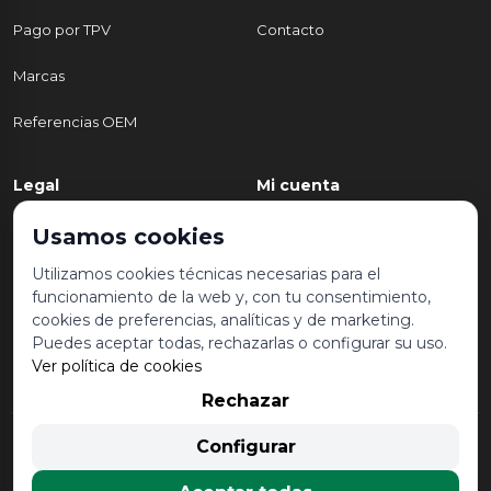
Pago por TPV
Contacto
Marcas
Referencias OEM
Legal
Mi cuenta
Política de Privacidad
Mi cuenta
Usamos cookies
Aviso legal y condiciones de
Mis pedidos
Utilizamos cookies técnicas necesarias para el
uso
funcionamiento de la web y, con tu consentimiento,
Lista de deseos
cookies de preferencias, analíticas y de marketing.
Política de Cookies
Puedes aceptar todas, rechazarlas o configurar su uso.
Ver política de cookies
Rechazar
© 2026 Desguace Malvarrosa. Todos los derechos reservados |
Configurar
Desarrollado por
Seintosoft