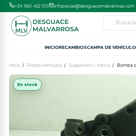
+34 960 452 510
infopiezas@desguacemalvarrosa.com
INICIO
RECAMBIOS
CAMPA DE VEHÍCUL
Inicio
Piezas vehículos
Suspension / frenos
Bomba d
En stock