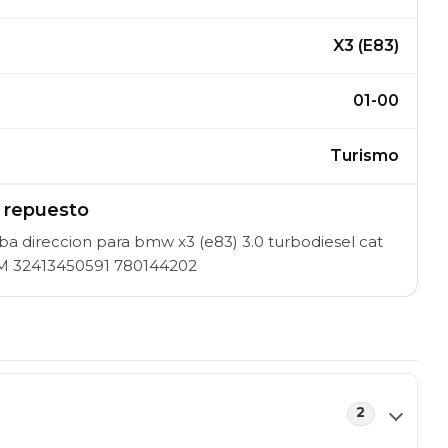
X3 (E83)
01-00
Turismo
l repuesto
 direccion para bmw x3 (e83) 3.0 turbodiesel cat
M 32413450591 780144202
2