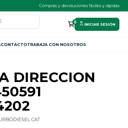
Compras y devoluciones fáciles y rápidas
0
INICIAR SESIÓN
S
CONTACTO
TRABAJA CON NOSOTROS
A DIRECCION
450591
4202
TURBODIESEL CAT