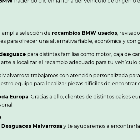
BMW
haciendo clic en la ficha del vehículo de origen 
 amplia selección de
recambios BMW usados
, revisad
s para ofrecer una alternativa fiable, económica y con 
 desguace
para distintas familias como motor, caja de cam
udarte a localizar el recambio adecuado para tu vehículo
 Malvarrosa trabajamos con atención personalizada para
stro equipo para localizar piezas difíciles de encontra
oda Europa
. Gracias a ello, clientes de distintos paíse
ional.
W
.
n
Desguaces Malvarrosa
y te ayudaremos a encontrarla