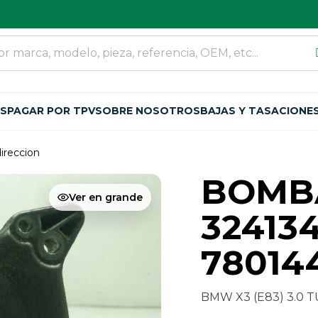
OS
PAGAR POR TPV
SOBRE NOSOTROS
BAJAS Y TASACIONE
ireccion
BOMB
Ver en grande
32413
78014
BMW X3 (E83) 3.0 