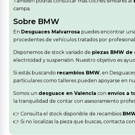
También podrás consultar más coches similares al
campa.
Sobre BMW
En
Desguaces Malvarrosa
puedes encontrar una
procedentes de vehículos tratados por profesionale
Disponemos de stock variado de
piezas BMW de
electricidad y suspensión. Nuestro objetivo es ay
Si estás buscando
recambios BMW
, en Desguaces
particulares como talleres pueden apoyarse en nue
Somos un
desguace en Valencia
con
envíos a t
la tranquilidad de contar con asesoramiento profes
👉 Consulta el stock disponible de recambios
BM
👉 Si no localizas la pieza que buscas, contacta co