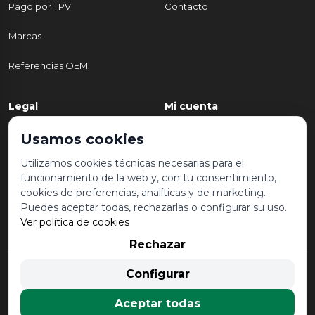
Pago por TPV
Contacto
Marcas
Referencias OEM
Legal
Mi cuenta
Política de Privacidad
Mi cuenta
Usamos cookies
Aviso legal y condiciones de
Mis pedidos
Utilizamos cookies técnicas necesarias para el
uso
funcionamiento de la web y, con tu consentimiento,
Lista de deseos
cookies de preferencias, analíticas y de marketing.
Política de Cookies
Puedes aceptar todas, rechazarlas o configurar su uso.
Ver política de cookies
Rechazar
© 2026 Desguace Malvarrosa. Todos los derechos reservados |
Configurar
Desarrollado por
Seintosoft
Aceptar todas