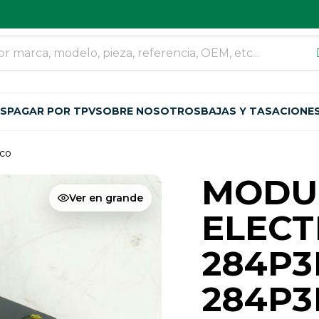
OS
PAGAR POR TPV
SOBRE NOSOTROS
BAJAS Y TASACIONE
ico
MODU
Ver en grande
ELEC
284P
284P