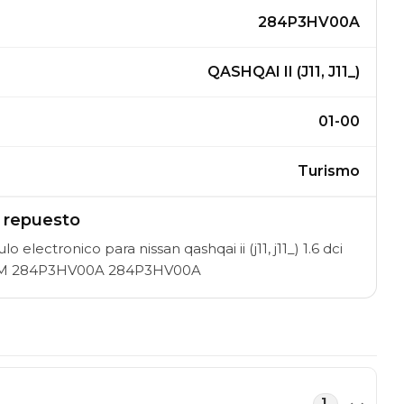
284P3HV00A
QASHQAI II (J11, J11_)
01-00
Turismo
l repuesto
lectronico para nissan qashqai ii (j11, j11_) 1.6 dci
IAM 284P3HV00A 284P3HV00A
1