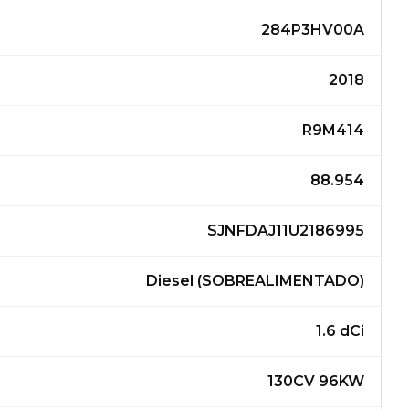
284P3HV00A
2018
R9M414
88.954
SJNFDAJ11U2186995
Diesel (SOBREALIMENTADO)
1.6 dCi
130CV 96KW