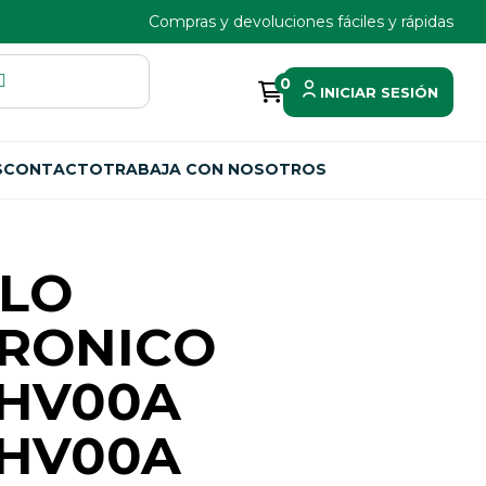
Compras y devoluciones fáciles y rápidas
0
INICIAR SESIÓN
S
CONTACTO
TRABAJA CON NOSOTROS
LO
TRONICO
3HV00A
3HV00A