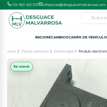
+34 960 452 510
infopiezas@desguacemalvarrosa.com
INICIO
RECAMBIOS
CAMPA DE VEHÍCUL
Inicio
Piezas vehículos
Electricidad
Modulo electron
En stock