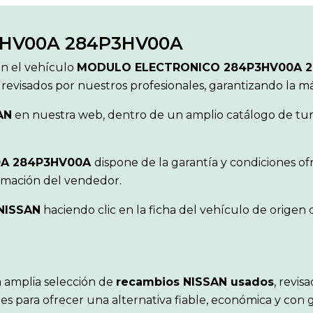
HV00A 284P3HV00A
ón el vehículo
MODULO ELECTRONICO 284P3HV00A 
 revisados por nuestros profesionales, garantizando la 
AN
en nuestra web, dentro de un amplio catálogo de turi
0A 284P3HV00A
dispone de la garantía y condiciones o
ormación del vendedor.
NISSAN
haciendo clic en la ficha del vehículo de orige
 amplia selección de
recambios NISSAN usados
, revis
s para ofrecer una alternativa fiable, económica y con 