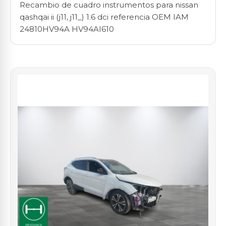
Recambio de cuadro instrumentos para nissan
qashqai ii (j11, j11_) 1.6 dci referencia OEM IAM
24810HV94A HV94AI610