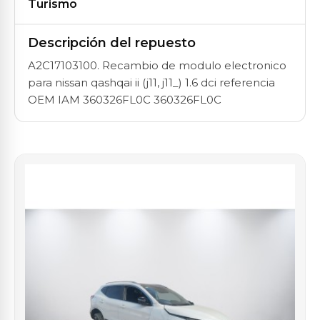
Turismo
Descripción del repuesto
A2C17103100. Recambio de modulo electronico
para nissan qashqai ii (j11, j11_) 1.6 dci referencia
OEM IAM 360326FL0C 360326FL0C