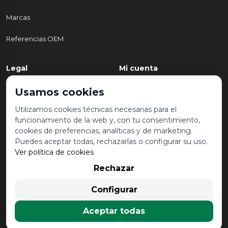
Marcas
Referencias OEM
Legal
Mi cuenta
Política de Privacidad
Mi cuenta
Usamos cookies
Aviso legal y condiciones de
Mis pedidos
Utilizamos cookies técnicas necesarias para el
uso
funcionamiento de la web y, con tu consentimiento,
Lista de deseos
cookies de preferencias, analíticas y de marketing.
Política de Cookies
Puedes aceptar todas, rechazarlas o configurar su uso.
Ver política de cookies
Rechazar
© 2026 Desguace Malvarrosa. Todos los derechos reservados |
Configurar
Desarrollado por
Seintosoft
Aceptar todas