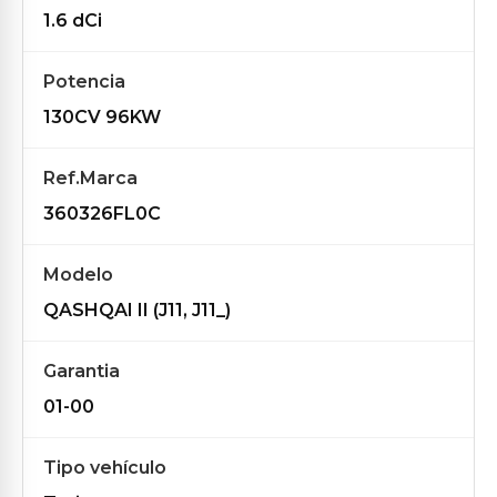
1.6 dCi
Potencia
130CV 96KW
Ref.Marca
360326FL0C
Modelo
QASHQAI II (J11, J11_)
Garantia
01-00
Tipo vehículo