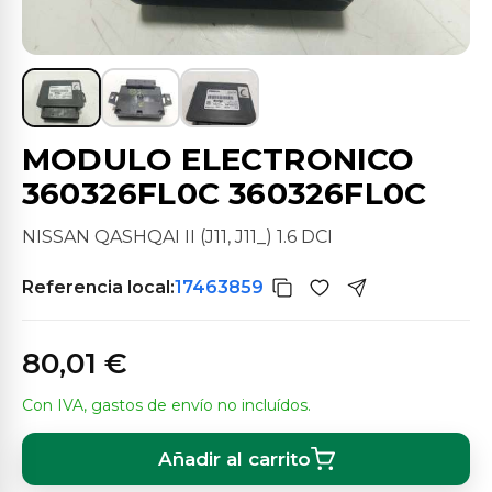
MODULO ELECTRONICO
360326FL0C 360326FL0C
NISSAN QASHQAI II (J11, J11_) 1.6 DCI
Referencia local:
17463859
80,01 €
Con IVA, gastos de envío no incluídos.
Añadir al carrito