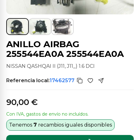
ANILLO AIRBAG
255544EA0A 255544EA0A
NISSAN QASHQAI II (J11, J11_) 1.6 DCI
Referencia local:
17462577
90,00 €
Con IVA, gastos de envío no incluídos.
Tenemos
7
recambios iguales disponibles