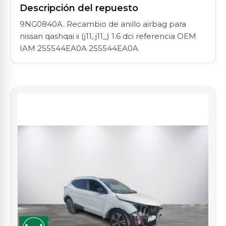
Descripción del repuesto
9NG0840A. Recambio de anillo airbag para
nissan qashqai ii (j11, j11_) 1.6 dci referencia OEM
IAM 255544EA0A 255544EA0A