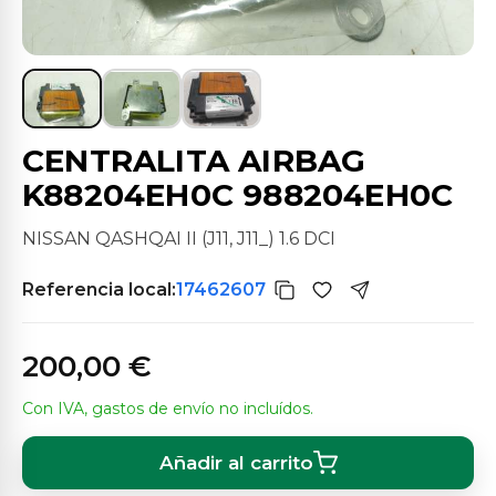
CENTRALITA AIRBAG
K88204EH0C 988204EH0C
NISSAN QASHQAI II (J11, J11_) 1.6 DCI
Referencia local:
17462607
200,00 €
Con IVA, gastos de envío no incluídos.
Añadir al carrito