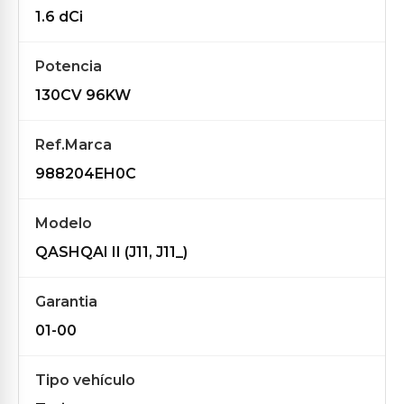
1.6 dCi
Potencia
130CV 96KW
Ref.Marca
988204EH0C
Modelo
QASHQAI II (J11, J11_)
Garantia
01-00
Tipo vehículo