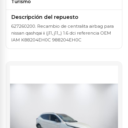
Turismo
Descripción del repuesto
627260200. Recambio de centralita airbag para
nissan qashqai ii (j11, j11_) 1.6 dci referencia OEM
IAM K88204EH0C 988204EH0C