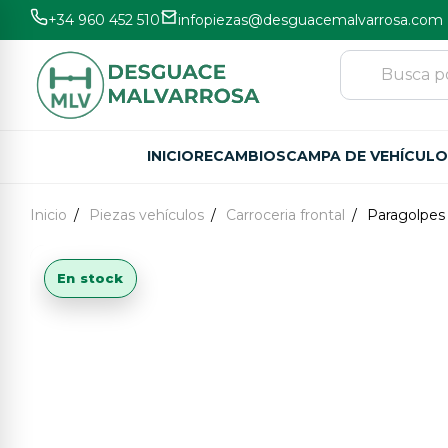
+34 960 452 510
infopiezas@desguacemalvarrosa.com
INICIO
RECAMBIOS
CAMPA DE VEHÍCUL
Inicio
Piezas vehículos
Carroceria frontal
Paragolpes
En stock