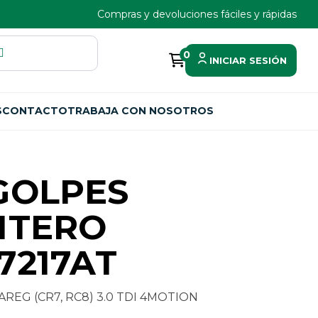
Compras y devoluciones fáciles y rápidas
0
INICIAR SESIÓN
S
CONTACTO
TRABAJA CON NOSOTROS
GOLPES
NTERO
7217AT
EG (CR7, RC8) 3.0 TDI 4MOTION