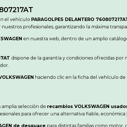
807217AT
ón el vehículo
PARAGOLPES DELANTERO 760807217
r nuestros profesionales, garantizando la máxima transp
KSWAGEN
en nuestra web, dentro de un amplio catálogo 
17AT
dispone de la garantía y condiciones ofrecidas por
dor.
VOLKSWAGEN
haciendo clic en la ficha del vehículo d
 amplia selección de
recambios VOLKSWAGEN usado
sionales para ofrecer una alternativa fiable, económica
AGEN de desguace
para distintas familias como motor, c