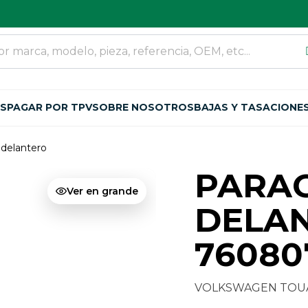
OS
PAGAR POR TPV
SOBRE NOSOTROS
BAJAS Y TASACIONE
 delantero
PARA
Ver en grande
DELA
76080
VOLKSWAGEN TOUAR