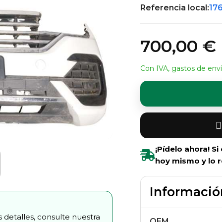
Referencia local:
17
700,00 €
Con IVA, gastos de enví
¡Pídelo ahora! S
hoy mismo y lo r
Informació
 detalles, consulte nuestra
OEM