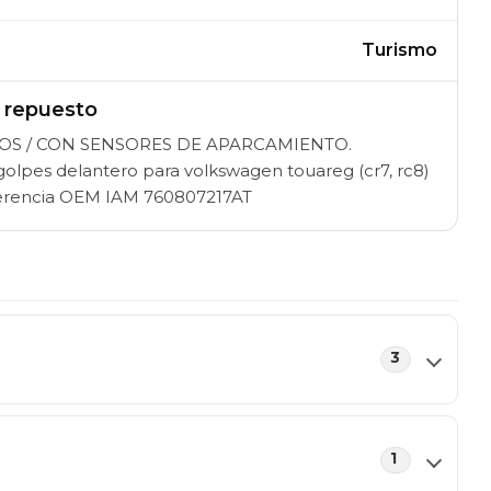
Turismo
l repuesto
S / CON SENSORES DE APARCAMIENTO.
lpes delantero para volkswagen touareg (cr7, rc8)
eferencia OEM IAM 760807217AT
3
1