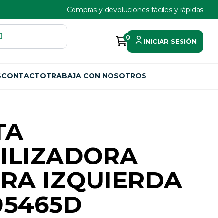
Compras y devoluciones fáciles y rápidas
0
INICIAR SESIÓN
S
CONTACTO
TRABAJA CON NOSOTROS
TA
ILIZADORA
RA IZQUIERDA
05465D