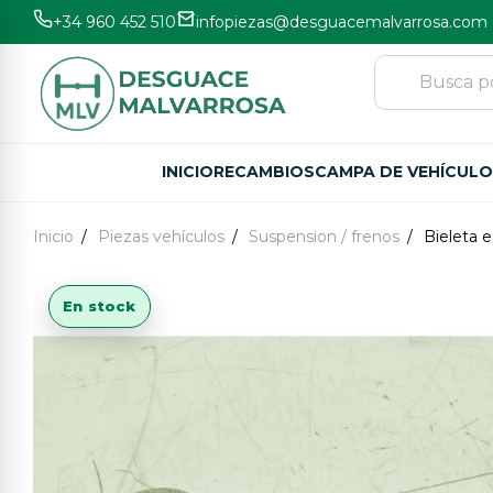
+34 960 452 510
infopiezas@desguacemalvarrosa.com
INICIO
RECAMBIOS
CAMPA DE VEHÍCUL
Inicio
Piezas vehículos
Suspension / frenos
Bieleta e
En stock