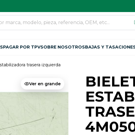
OS
PAGAR POR TPV
SOBRE NOSOTROS
BAJAS Y TASACIONE
stabilizadora trasera izquierda
BIELE
Ver en grande
ESTAB
TRASE
4M05