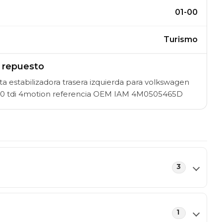
01-00
Turismo
l repuesto
a estabilizadora trasera izquierda para volkswagen
 3.0 tdi 4motion referencia OEM IAM 4M0505465D
3
1