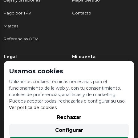
Bajas y tasaciones
Mapa del sitio
Pago por TPV
Contacto
Marcas
Referencias OEM
Legal
Mi cuenta
Política de Privacidad
Mi cuenta
Usamos cookies
Aviso legal y condiciones de
Mis pedidos
Utilizamos cookies técnicas necesarias para el
uso
funcionamiento de la web y, con tu consentimiento,
Lista de deseos
cookies de preferencias, analíticas y de marketing.
Política de Cookies
Puedes aceptar todas, rechazarlas o configurar su uso.
Ver política de cookies
Rechazar
© 2026 Desguace Malvarrosa. Todos los derechos reservados |
Configurar
Desarrollado por
Seintosoft