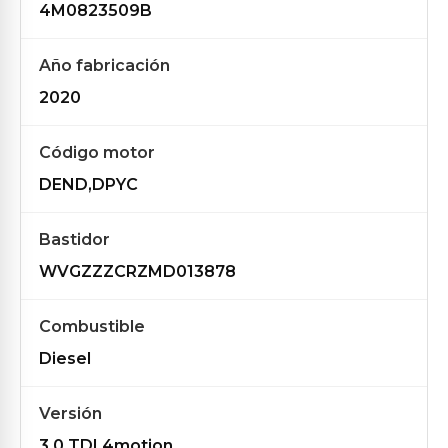
4M0823509B
Año fabricación
2020
Código motor
DEND,DPYC
Bastidor
WVGZZZCRZMD013878
Combustible
Diesel
Versión
3.0 TDI 4motion