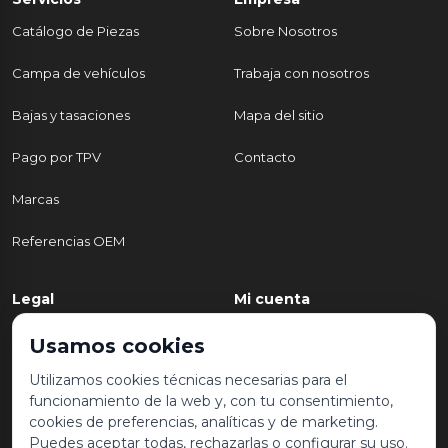
Catálogo de Piezas
Sobre Nosotros
Campa de vehículos
Trabaja con nosotros
Bajas y tasaciones
Mapa del sitio
Pago por TPV
Contacto
Marcas
Referencias OEM
Legal
Mi cuenta
Política de Privacidad
Mi cuenta
Usamos cookies
Aviso legal y condiciones de
Mis pedidos
Utilizamos cookies técnicas necesarias para el
uso
funcionamiento de la web y, con tu consentimiento,
Lista de deseos
cookies de preferencias, analíticas y de marketing.
Política de Cookies
Puedes aceptar todas, rechazarlas o configurar su uso.