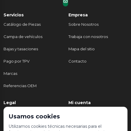
Servicios
Empresa
Catálogo de Piezas
Sobre Nosotros
Campa de vehículos
Trabaja con nosotros
Bajas y tasaciones
Mapa del sitio
Pago por TPV
Contacto
Marcas
Referencias OEM
Legal
Mi cuenta
Política de Privacidad
Mi cuenta
Usamos cookies
Aviso legal y condiciones de
Mis pedidos
Utilizamos cookies técnicas necesarias para el