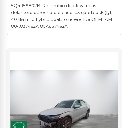
5Q4959802B. Recambio de elevalunas
delantero derecho para audi q5 sportback (fyt)
40 tfsi mild hybrid quattro referencia OEM IAM
80A837462A 80A837462A