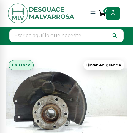
Inicio
Piezas vehículos
Direccion / transmision
0
Mangueta delantera derecha
search
Ver en grande
En stock