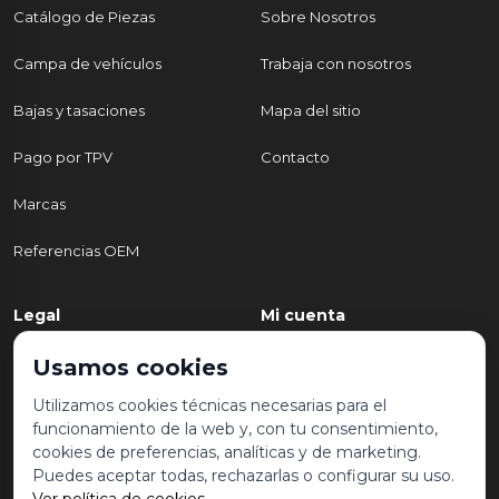
Catálogo de Piezas
Sobre Nosotros
Campa de vehículos
Trabaja con nosotros
Bajas y tasaciones
Mapa del sitio
Pago por TPV
Contacto
Marcas
Referencias OEM
Legal
Mi cuenta
Política de Privacidad
Mi cuenta
Usamos cookies
Aviso legal y condiciones de
Mis pedidos
Utilizamos cookies técnicas necesarias para el
uso
funcionamiento de la web y, con tu consentimiento,
Lista de deseos
cookies de preferencias, analíticas y de marketing.
Política de Cookies
Puedes aceptar todas, rechazarlas o configurar su uso.