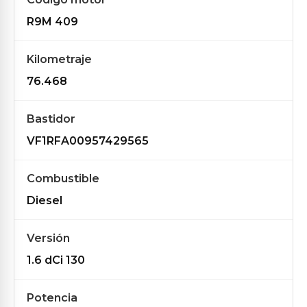
R9M 409
Kilometraje
76.468
Bastidor
VF1RFA00957429565
Combustible
Diesel
Versión
1.6 dCi 130
Potencia