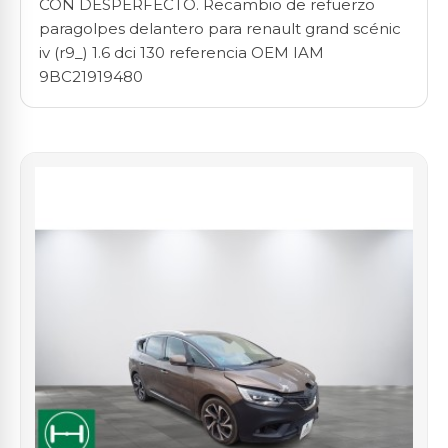
CON DESPERFECTO. Recambio de refuerzo
paragolpes delantero para renault grand scénic
iv (r9_) 1.6 dci 130 referencia OEM IAM
9BC21919480