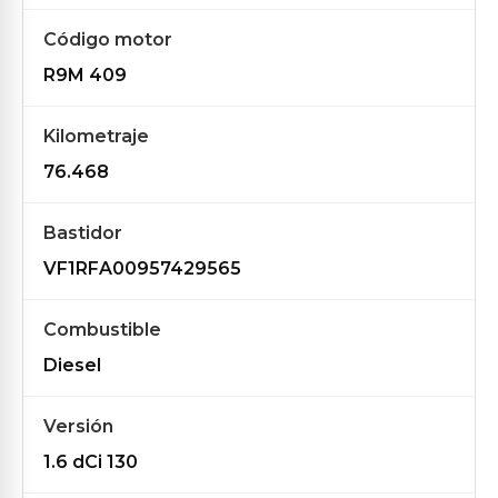
Código motor
R9M 409
Kilometraje
76.468
Bastidor
VF1RFA00957429565
Combustible
Diesel
Versión
1.6 dCi 130