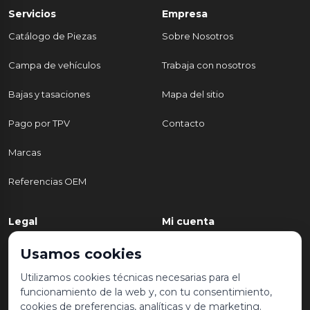
Servicios
Empresa
Catálogo de Piezas
Sobre Nosotros
Campa de vehículos
Trabaja con nosotros
Bajas y tasaciones
Mapa del sitio
Pago por TPV
Contacto
Marcas
Referencias OEM
Legal
Mi cuenta
Política de Privacidad
Mi cuenta
Usamos cookies
Aviso legal y condiciones de
Mis pedidos
Utilizamos cookies técnicas necesarias para el
uso
funcionamiento de la web y, con tu consentimiento,
Lista de deseos
cookies de preferencias, analíticas y de marketing.