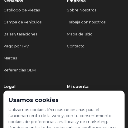
Servicios
Empresa
Catálogo de Piezas
Sobre Nosotros
Campa de vehículos
Trabaja con nosotros
Bajas y tasaciones
Mapa del sitio
Pago por TPV
Contacto
Marcas
Referencias OEM
Legal
Mi cuenta
Política de Privacidad
Mi cuenta
Usamos cookies
Aviso legal y condiciones de
Mis pedidos
Utilizamos cookies técnicas necesarias para el
uso
funcionamiento de la web y, con tu consentimiento,
Lista de deseos
cookies de preferencias, analíticas y de marketing.
Política de Cookies
Puedes aceptar todas, rechazarlas o configurar su uso.