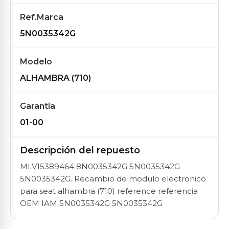
Ref.Marca
5N0035342G
Modelo
ALHAMBRA (710)
Garantia
01-00
Descripción del repuesto
MLV15389464 8N0035342G 5N0035342G
5N0035342G. Recambio de modulo electronico
para seat alhambra (710) reference referencia
OEM IAM 5N0035342G 5N0035342G