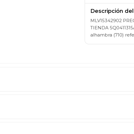
Descripción de
MLV15342902 PRE
TIENDA 5Q0411315A
alhambra (710) re