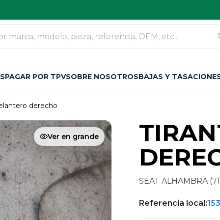
OS
PAGAR POR TPV
SOBRE NOSOTROS
BAJAS Y TASACIONE
delantero derecho
TIRAN
Ver en grande
DEREC
SEAT ALHAMBRA (7
Referencia local:
15