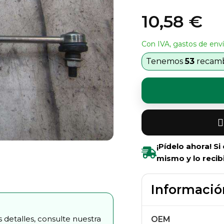
10,58 €
Con IVA, gastos de enví
Tenemos
53
recambi
¡Pídelo ahora! S
mismo y lo recib
Informació
 detalles, consulte nuestra
OEM