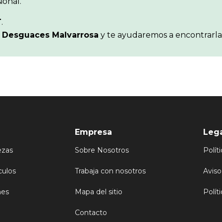
ional.
T
.
n
Desguaces Malvarrosa
y te ayudaremos a encontrarla
Empresa
Leg
ezas
Sobre Nosotros
Polít
culos
Trabaja con nosotros
Aviso
nes
Mapa del sitio
Polít
Contacto