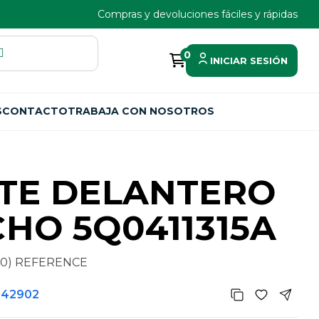
Compras y devoluciones fáciles y rápidas
0
INICIAR SESIÓN
S
CONTACTO
TRABAJA CON NOSOTROS
TE DELANTERO
HO 5Q0411315A
10) REFERENCE
342902