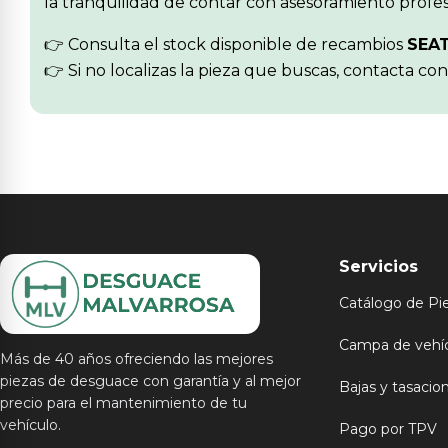
la tranquilidad de contar con asesoramiento profes
👉 Consulta el stock disponible de recambios
SEA
👉 Si no localizas la pieza que buscas, contacta co
Servicios
Catálogo de Pi
Campa de vehí
Más de 40 años ofreciendo las mejores
piezas de desguace con garantía y al mejor
Bajas y tasacio
precio para el mantenimiento de tu
vehículo.
Pago por TPV