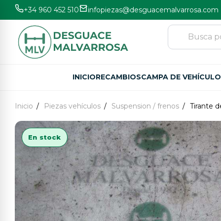
+34 960 452 510
infopiezas@desguacemalvarrosa.com
INICIO
RECAMBIOS
CAMPA DE VEHÍCUL
Inicio
Piezas vehículos
Suspension / frenos
Tirante 
En stock