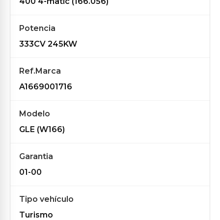
400 4-matic (166.056)
Potencia
333CV 245KW
Ref.Marca
A1669001716
Modelo
GLE (W166)
Garantia
01-00
Tipo vehículo
Turismo