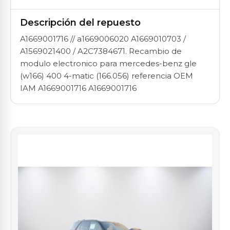
Descripción del repuesto
A1669001716 // a1669006020 A1669010703 /
A1569021400 / A2C7384671. Recambio de
modulo electronico para mercedes-benz gle
(w166) 400 4-matic (166.056) referencia OEM
IAM A1669001716 A1669001716