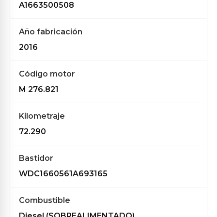
A1663500508
Año fabricación
2016
Código motor
M 276.821
Kilometraje
72.290
Bastidor
WDC1660561A693165
Combustible
Diesel (SOBREALIMENTADO)