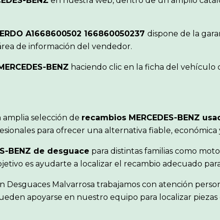
EDES-BENZ
en nuestra web, dentro de un amplio catál
IERDO A1668600502 166860050237
dispone de la gara
área de información del vendedor.
MERCEDES-BENZ
haciendo clic en la ficha del vehícul
 amplia selección de
recambios MERCEDES-BENZ usa
sionales para ofrecer una alternativa fiable, económica
S-BENZ de desguace
para distintas familias como motor
objetivo es ayudarte a localizar el recambio adecuado pa
en Desguaces Malvarrosa trabajamos con atención person
ueden apoyarse en nuestro equipo para localizar piezas 