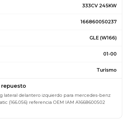
333CV 245KW
166860050237
GLE (W166)
01-00
Turismo
l repuesto
 lateral delantero izquierdo para mercedes-benz
atic (166.056) referencia OEM IAM A1668600502