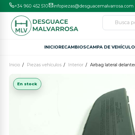
+34 960 452 510
infopiezas@desguacemalvarrosa.com
INICIO
RECAMBIOS
CAMPA DE VEHÍCUL
Inicio
Piezas vehículos
Interior
Airbag lateral delante
En stock