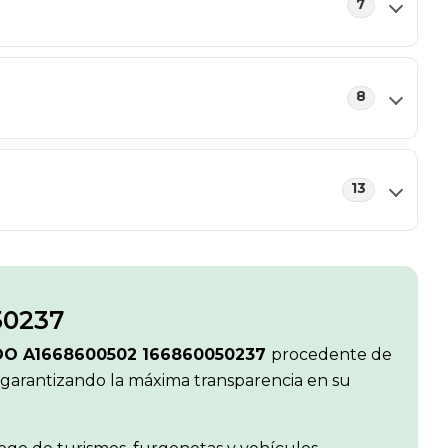
7
8
13
50237
DO A1668600502 166860050237
procedente de
, garantizando la máxima transparencia en su