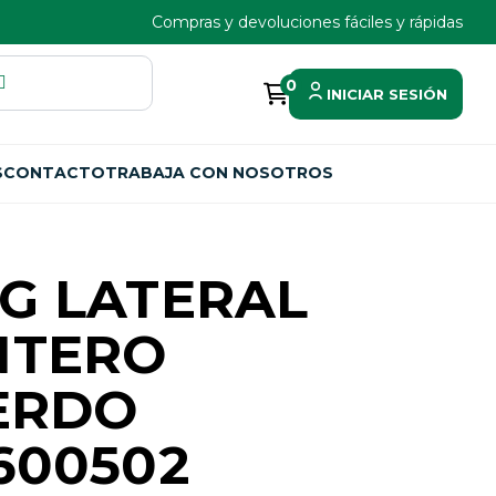
Compras y devoluciones fáciles y rápidas
0
INICIAR SESIÓN
S
CONTACTO
TRABAJA CON NOSOTROS
G LATERAL
NTERO
ERDO
600502