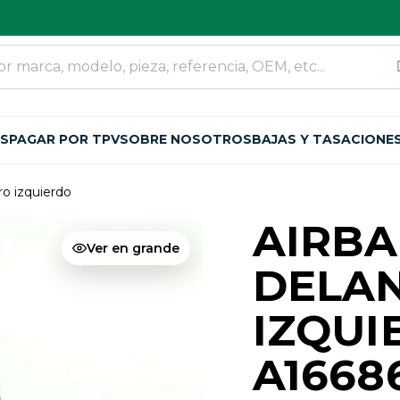
OS
PAGAR POR TPV
SOBRE NOSOTROS
BAJAS Y TASACIONE
ro izquierdo
AIRBA
Ver en grande
DELA
IZQUI
A1668