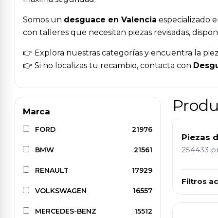
Somos un
desguace en Valencia
especializado e
con talleres que necesitan piezas revisadas, disponi
👉 Explora nuestras categorías y encuentra la piez
👉 Si no localizas tu recambio, contacta con
Desgu
Produ
Marca
FORD
21976
Piezas 
254433 p
BMW
21561
RENAULT
17929
Filtros ac
VOLKSWAGEN
16557
MERCEDES-BENZ
15512