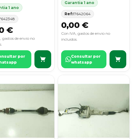
Garantia 1 ano
tia 1 ano
Ref:
17642064
7642348
0,00 €
0 €
Con IVA, gastos de envio no
, gastos de envio no
incluidos.
s.
onsultar por
Consultar por
hatsapp
whatsapp