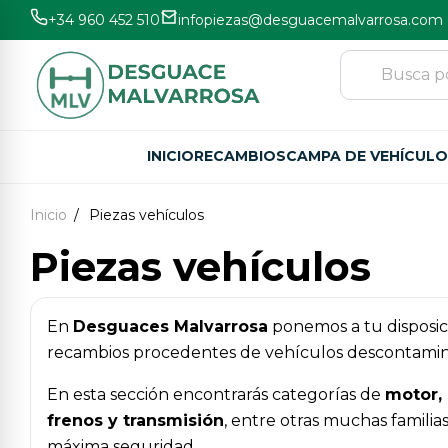
+34 960 452 510
infopiezas@desguacemalvarrosa.com
INICIO
RECAMBIOS
CAMPA DE VEHÍCUL
Inicio
Piezas vehículos
Piezas vehículos
En
Desguaces Malvarrosa
ponemos a tu disposic
recambios procedentes de vehículos descontaminado
En esta sección encontrarás categorías de
motor, 
frenos y transmisión
, entre otras muchas familia
máxima seguridad.