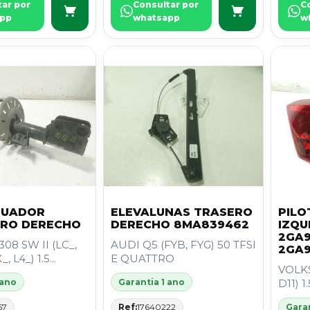
tar por
Consultar por
C
pp
whatsapp
w
GUADOR
ELEVALUNAS TRASERO
PILO
RO DERECHO
DERECHO 8MA839462
IZQU
2GA
08 SW II (LC_,
AUDI Q5 (FYB, FYG) 50 TFSI
2GA
, L4_) 1.5...
E QUATTRO
VOLKS
 ano
Garantia 1 ano
D11) 1
57
Ref:
17640222
Garan