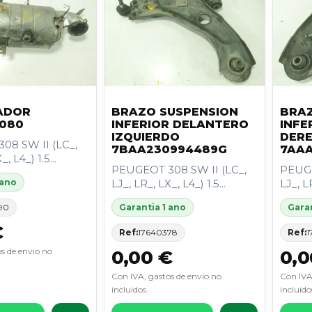
ADOR
BRAZO SUSPENSION
BRAZ
080
INFERIOR DELANTERO
INFE
IZQUIERDO
DER
08 SW II (LC_,
7BAA230994489G
7AAA
, L4_) 1.5...
PEUGEOT 308 SW II (LC_,
PEUGE
 ano
LJ_, LR_, LX_, L4_) 1.5...
LJ_, LR
90
Garantia 1 ano
Garan
€
Ref:
17640378
Ref:
1
s de envio no
0,00 €
0,0
Con IVA, gastos de envio no
Con IVA
incluidos.
incluido