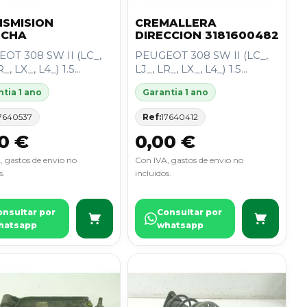
SMISION
CREMALLERA
ECHA
DIRECCION 3181600482
OT 308 SW II (LC_,
PEUGEOT 308 SW II (LC_,
_, LX_, L4_) 1.5...
LJ_, LR_, LX_, L4_) 1.5...
tia 1 ano
Garantia 1 ano
7640537
Ref:
17640412
0 €
0,00 €
, gastos de envio no
Con IVA, gastos de envio no
s.
incluidos.
onsultar por
Consultar por
hatsapp
whatsapp