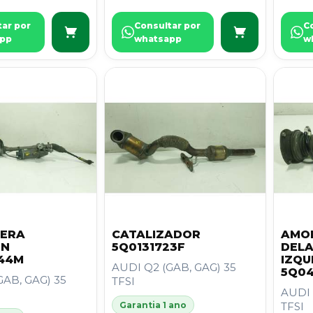
tar por
Consultar por
C
pp
whatsapp
w
LERA
CATALIZADOR
AMO
ON
5Q0131723F
DEL
44M
IZQU
AUDI Q2 (GAB, GAG) 35
5Q04
GAB, GAG) 35
TFSI
AUDI 
Garantia 1 ano
TFSI