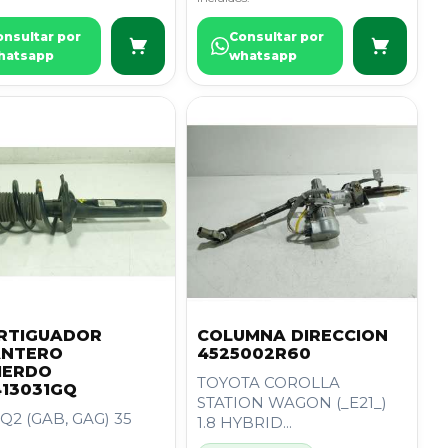
onsultar por
Consultar por
hatsapp
whatsapp
RTIGUADOR
COLUMNA DIRECCION
ANTERO
4525002R60
IERDO
TOYOTA COROLLA
13031GQ
STATION WAGON (_E21_)
Q2 (GAB, GAG) 35
1.8 HYBRID...