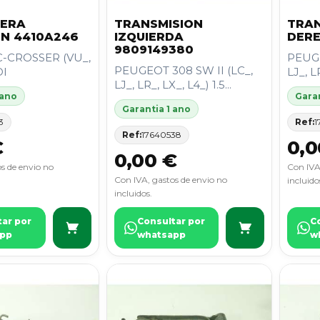
LERA
TRANSMISION
TRAN
ON 4410A246
IZQUIERDA
DER
9809149380
-CROSSER (VU_,
PEUGE
PEUGEOT 308 SW II (LC_,
DI
LJ_, LR
LJ_, LR_, LX_, L4_) 1.5...
 ano
Garan
Garantia 1 ano
3
Ref:
1
Ref:
17640538
€
0,0
0,00 €
s de envio no
Con IVA
Con IVA, gastos de envio no
incluido
incluidos.
tar por
Consultar por
C
pp
whatsapp
w