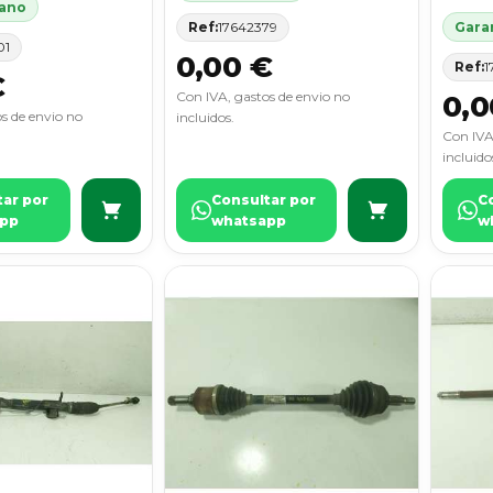
 ano
Ref:
17642379
Garan
01
0,00 €
Ref:
1
€
Con IVA, gastos de envio no
0,0
s de envio no
incluidos.
Con IVA
incluido
tar por
Consultar por
C
pp
whatsapp
w