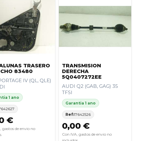
ALUNAS TRASERO
TRANSMISION
ECHO 83480
DERECHA
5Q0407272EE
PORTAGE IV (QL, QLE)
AUDI Q2 (GAB, GAG) 35
RDI
TFSI
tia 1 ano
Garantia 1 ano
7642627
Ref:
17642526
0 €
0,00 €
, gastos de envio no
Con IVA, gastos de envio no
s.
incluidos.