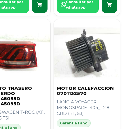
onsultar por
Consultar por
hatsapp
whatsapp
TO TRASERO
MOTOR CALEFACCION
IERDO
0701132570
945095D
LANCIA VOYAGER
945095D
MONOSPACE (404_) 2.8
WAGEN T-ROC (A11,
CRD (RT, 53)
.5 TSI
Garantia 1 ano
tia 1 ano