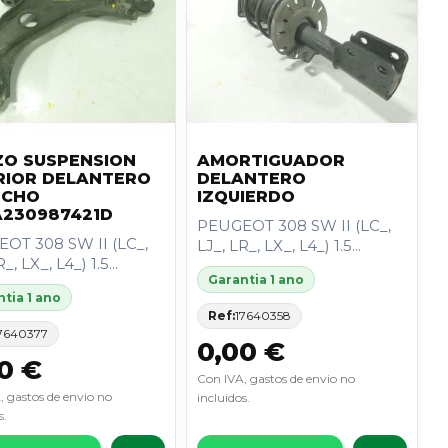
O SUSPENSION
AMORTIGUADOR
RIOR DELANTERO
DELANTERO
ECHO
IZQUIERDO
230987421D
PEUGEOT 308 SW II (LC_,
OT 308 SW II (LC_,
LJ_, LR_, LX_, L4_) 1.5...
_, LX_, L4_) 1.5...
Garantia 1 ano
tia 1 ano
Ref:
17640358
7640377
0,00 €
0 €
Con IVA, gastos de envio no
, gastos de envio no
incluidos.
s.