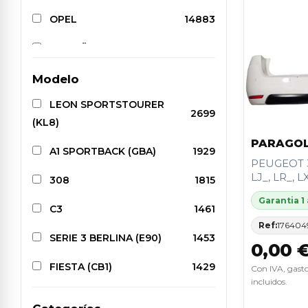
OPEL
14883
CITROËN
14588
PEUGEOT
14274
Modelo
LEON SPORTSTOURER
SEAT
14059
2699
(KL8)
AUDI
13933
PARAGOL
A1 SPORTBACK (GBA)
1929
PEUGEOT 3
TOYOTA
12419
LJ_, LR_, LX_
308
1815
NISSAN
8858
Garantia 1
C3
1461
FIAT
7729
Ref:
176404
SERIE 3 BERLINA (E90)
1453
0,00 
KIA
7663
FIESTA (CB1)
1429
Con IVA, gasto
HYUNDAI
6457
incluidos.
CORSA D
1397