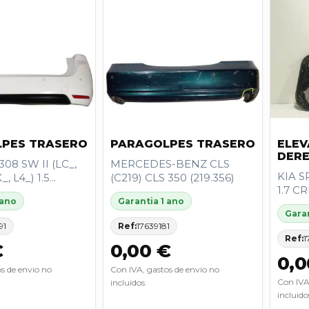
PES TRASERO
PARAGOLPES TRASERO
ELEV
DER
08 SW II (LC_,
MERCEDES-BENZ CLS
KIA S
, L4_) 1.5...
(C219) CLS 350 (219.356)
1.7 C
 ano
Garantia 1 ano
Garan
91
Ref:
17639181
Ref:
1
€
0,00 €
0,0
s de envio no
Con IVA, gastos de envio no
Con IVA
incluidos.
incluido