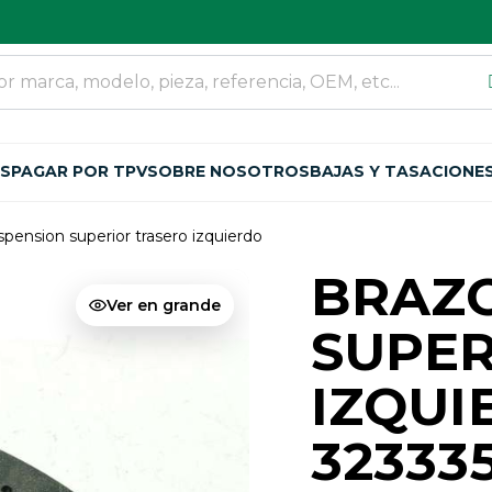
OS
PAGAR POR TPV
SOBRE NOSOTROS
BAJAS Y TASACIONE
spension superior trasero izquierdo
BRAZO
Ver en grande
SUPER
IZQUI
32333