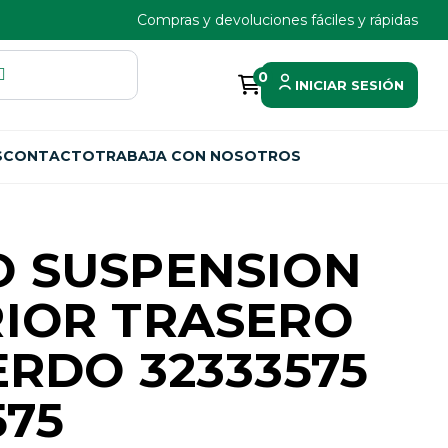
Compras y devoluciones fáciles y rápidas
0
INICIAR SESIÓN
S
CONTACTO
TRABAJA CON NOSOTROS
 SUSPENSION
IOR TRASERO
ERDO 32333575
575