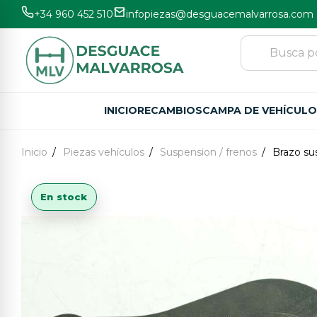
+34 960 452 510
infopiezas@desguacemalvarrosa.com
INICIO
RECAMBIOS
CAMPA DE VEHÍCUL
Inicio
Piezas vehículos
Suspension / frenos
Brazo su
En stock