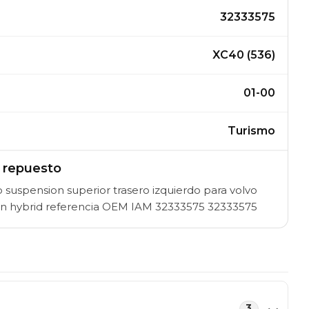
32333575
XC40 (536)
01-00
Turismo
l repuesto
suspension superior trasero izquierdo para volvo
-in hybrid referencia OEM IAM 32333575 32333575
3