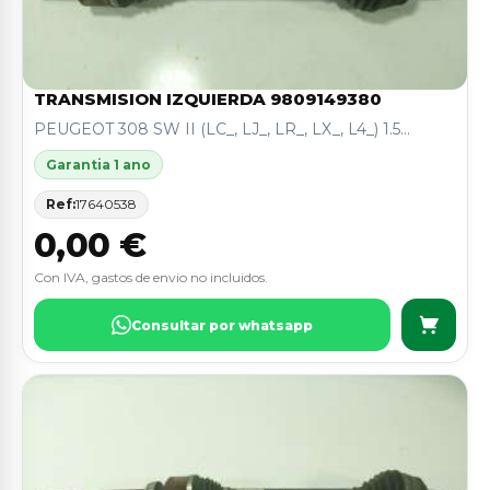
TRANSMISION IZQUIERDA 9809149380
PEUGEOT 308 SW II (LC_, LJ_, LR_, LX_, L4_) 1.5...
Garantia 1 ano
Ref:
17640538
0,00 €
Con IVA, gastos de envio no incluidos.
Consultar por whatsapp