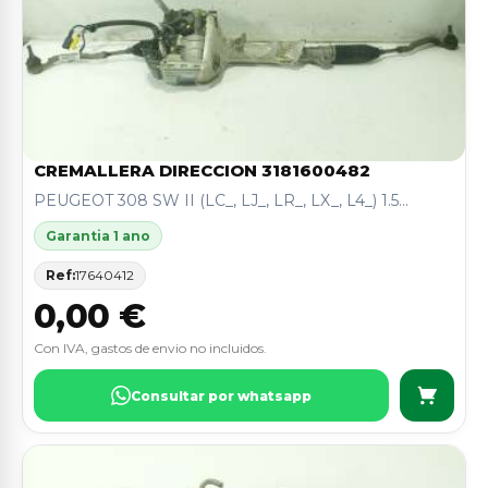
CREMALLERA DIRECCION 3181600482
PEUGEOT 308 SW II (LC_, LJ_, LR_, LX_, L4_) 1.5...
Garantia 1 ano
Ref:
17640412
0,00 €
Con IVA, gastos de envio no incluidos.
Consultar por whatsapp