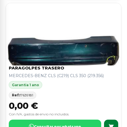
PARAGOLPES TRASERO
MERCEDES-BENZ CLS (C219) CLS 350 (219.356)
Garantia 1 ano
Ref:
17639181
0,00 €
Con IVA, gastos de envio no incluidos.
Consultar por whatsapp