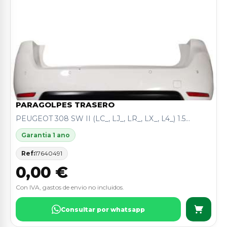
PARAGOLPES TRASERO
PEUGEOT 308 SW II (LC_, LJ_, LR_, LX_, L4_) 1.5...
Garantia 1 ano
Ref:
17640491
0,00 €
Con IVA, gastos de envio no incluidos.
Consultar por whatsapp