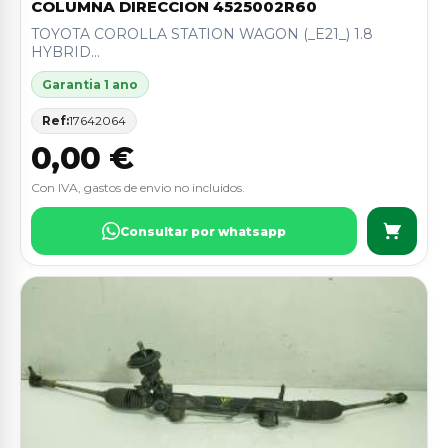
COLUMNA DIRECCION 4525002R60
TOYOTA COROLLA STATION WAGON (_E21_) 1.8
HYBRID...
Garantia 1 ano
Ref:
17642064
0,00 €
Con IVA, gastos de envio no incluidos.
Consultar por whatsapp