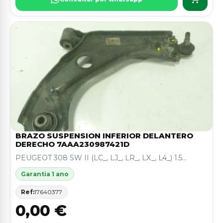
BRAZO SUSPENSION INFERIOR DELANTERO
DERECHO 7AAA230987421D
PEUGEOT 308 SW II (LC_, LJ_, LR_, LX_, L4_) 1.5...
Garantia 1 ano
Ref:
17640377
0,00 €