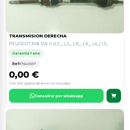
TRANSMISION DERECHA
PEUGEOT 308 SW II (LC_, LJ_, LR_, LX_, L4_) 1.5...
Garantia 1 ano
Ref:
17640537
0,00 €
Con IVA, gastos de envio no incluidos.
Consultar por whatsapp