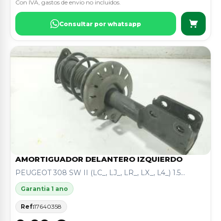
Con IVA, gastos de envio no incluidos.
Consultar por whatsapp
AMORTIGUADOR DELANTERO IZQUIERDO
PEUGEOT 308 SW II (LC_, LJ_, LR_, LX_, L4_) 1.5...
Garantia 1 ano
Ref:
17640358