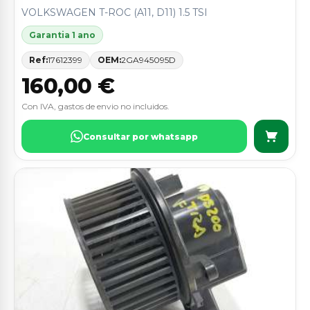
VOLKSWAGEN T-ROC (A11, D11) 1.5 TSI
Garantia 1 ano
Ref:
17612399
OEM:
2GA945095D
160,00 €
Con IVA, gastos de envio no incluidos.
Consultar por whatsapp