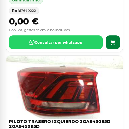
Garantia 1 ano
Ref:
17640222
0,00 €
Con IVA, gastos de envio no incluidos.
Consultar por whatsapp
PILOTO TRASERO IZQUIERDO 2GA945095D
2GA945095D