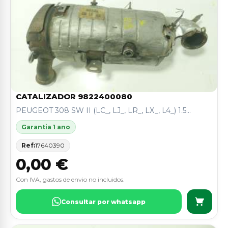
CATALIZADOR 9822400080
PEUGEOT 308 SW II (LC_, LJ_, LR_, LX_, L4_) 1.5...
Garantia 1 ano
Ref:
17640390
0,00 €
Con IVA, gastos de envio no incluidos.
Consultar por whatsapp