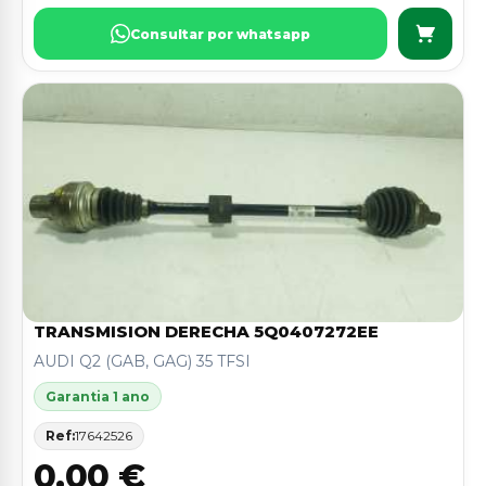
Consultar por whatsapp
TRANSMISION DERECHA 5Q0407272EE
AUDI Q2 (GAB, GAG) 35 TFSI
Garantia 1 ano
Ref:
17642526
0,00 €