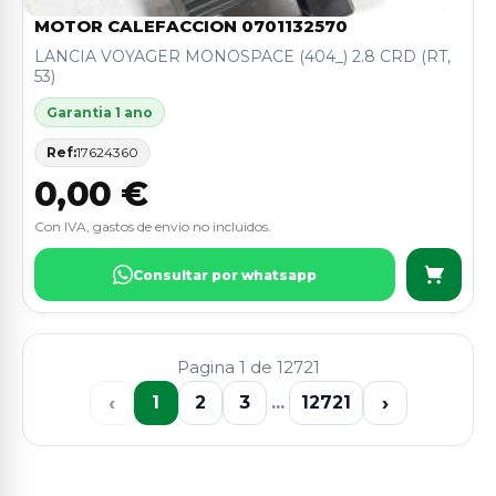
MOTOR CALEFACCION 0701132570
LANCIA VOYAGER MONOSPACE (404_) 2.8 CRD (RT,
53)
Garantia 1 ano
Ref:
17624360
0,00 €
Con IVA, gastos de envio no incluidos.
Consultar por whatsapp
Pagina 1 de 12721
‹
›
1
2
3
...
12721