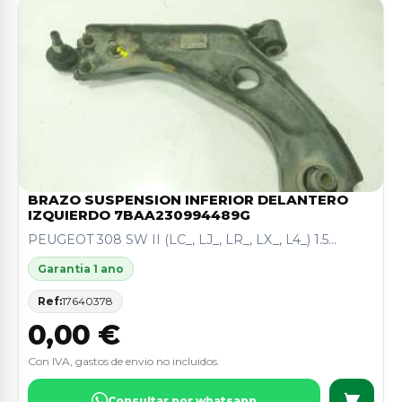
BRAZO SUSPENSION INFERIOR DELANTERO
IZQUIERDO 7BAA230994489G
PEUGEOT 308 SW II (LC_, LJ_, LR_, LX_, L4_) 1.5...
Garantia 1 ano
Ref:
17640378
0,00 €
Con IVA, gastos de envio no incluidos.
Consultar por whatsapp