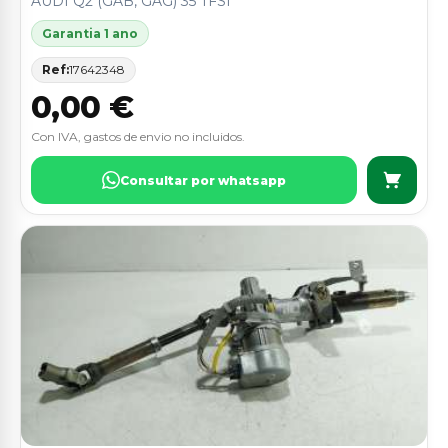
AUDI Q2 (GAB, GAG) 35 TFSI
Garantia 1 ano
Ref:
17642348
0,00 €
Con IVA, gastos de envio no incluidos.
Consultar por whatsapp