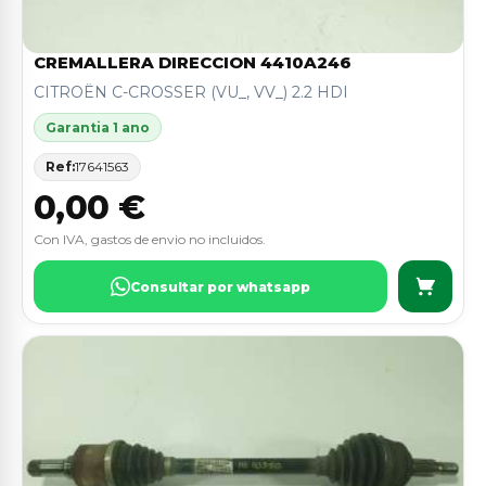
CREMALLERA DIRECCION 4410A246
CITROËN C-CROSSER (VU_, VV_) 2.2 HDI
Garantia 1 ano
Ref:
17641563
0,00 €
Con IVA, gastos de envio no incluidos.
Consultar por whatsapp