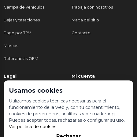
Campa de vehículos
Trabaja con nosotros
Bajas y tasaciones
Mapa del sitio
Pago por TPV
Contacto
Marcas
Referencias OEM
Legal
Mi cuenta
Política de Privacidad
Mi cuenta
Usamos cookies
Aviso legal y condiciones de
Mis pedidos
Utilizamos cookies técnicas necesarias para el
uso
funcionamiento de la web y, con tu consentimiento,
Lista de deseos
cookies de preferencias, analíticas y de marketing.
Política de Cookies
Puedes aceptar todas, rechazarlas o configurar su uso.
Ver política de cookies
Rechazar