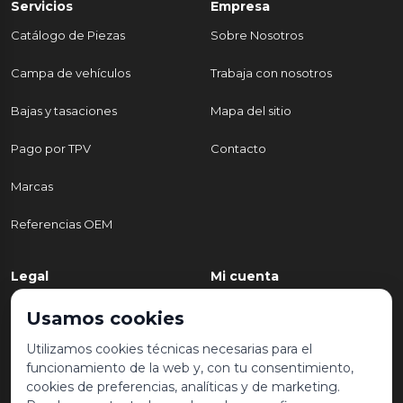
Servicios
Empresa
Catálogo de Piezas
Sobre Nosotros
Campa de vehículos
Trabaja con nosotros
Bajas y tasaciones
Mapa del sitio
Pago por TPV
Contacto
Marcas
Referencias OEM
Legal
Mi cuenta
Política de Privacidad
Mi cuenta
Usamos cookies
Aviso legal y condiciones de
Mis pedidos
Utilizamos cookies técnicas necesarias para el
uso
funcionamiento de la web y, con tu consentimiento,
Lista de deseos
cookies de preferencias, analíticas y de marketing.