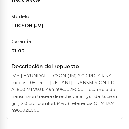
113CV 83KW
Modelo
TUCSON (JM)
Garantia
01-00
Descripción del repuesto
[V.A.] HYUNDAI TUCSON (JM) 2.0 CRDi A las 4
ruedas | 08.04 - ... [REF.ANT] TRANSMISION T.D.
AL500 MLV9312454 496002E000. Recambio de
transmision trasera derecha para hyundai tucson
(jm) 2.0 crdi comfort (4wd) referencia OEM IAM
496002E000