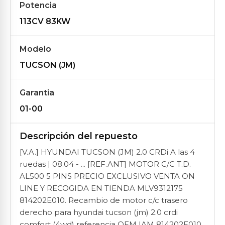
Potencia
113CV 83KW
Modelo
TUCSON (JM)
Garantia
01-00
Descripción del repuesto
[V.A.] HYUNDAI TUCSON (JM) 2.0 CRDi A las 4
ruedas | 08.04 - ... [REF.ANT] MOTOR C/C T.D.
AL500 5 PINS PRECIO EXCLUSIVO VENTA ON
LINE Y RECOGIDA EN TIENDA MLV9312175
814202E010. Recambio de motor c/c trasero
derecho para hyundai tucson (jm) 2.0 crdi
comfort (4wd) referencia OEM IAM 814202E010