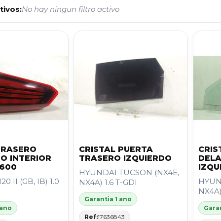
tivos:
No hay ningun filtro activo
TRASERO
CRISTAL PUERTA
CRIS
DO INTERIOR
TRASERO IZQUIERDO
DEL
600
IZQU
HYUNDAI TUCSON (NX4E,
 II (GB, IB) 1.0
HYUN
NX4A) 1.6 T-GDI
NX4A)
Garantia 1 ano
 ano
Garan
Ref:
17636843