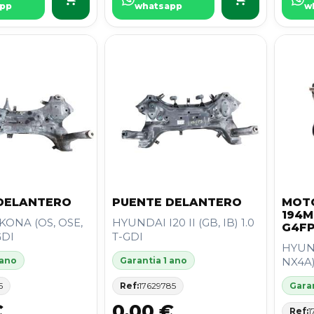
pp
whatsapp
w
DELANTERO
PUENTE DELANTERO
MOT
194M
ONA (OS, OSE,
HYUNDAI I20 II (GB, IB) 1.0
G4F
GDI
T-GDI
HYUN
 ano
Garantia 1 ano
NX4A)
5
Ref:
17629785
Garan
€
0,00 €
Ref:
1