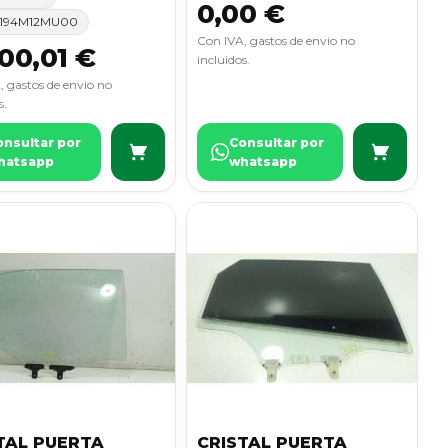
0,00 €
194M12MU00
Con IVA, gastos de envio no
00,01 €
incluidos.
, gastos de envio no
s.
onsultar por
Consultar por
hatsapp
whatsapp
TAL PUERTA
CRISTAL PUERTA