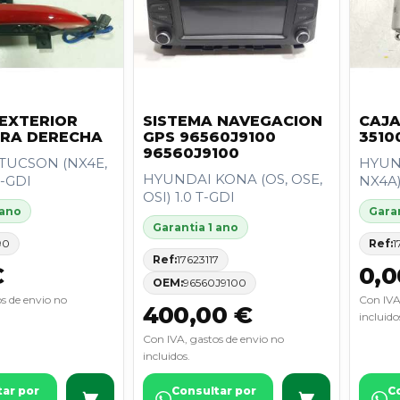
EXTERIOR
SISTEMA NAVEGACION
CAJA
RA DERECHA
GPS 96560J9100
3510
96560J9100
TUCSON (NX4E,
HYUN
HYUNDAI KONA (OS, OSE,
T-GDI
NX4A)
OSI) 1.0 T-GDI
 ano
Garan
Garantia 1 ano
90
Ref:
1
Ref:
17623117
€
0,0
OEM:
96560J9100
s de envio no
Con IVA
400,00 €
incluido
Con IVA, gastos de envio no
incluidos.
tar por
Consultar por
C