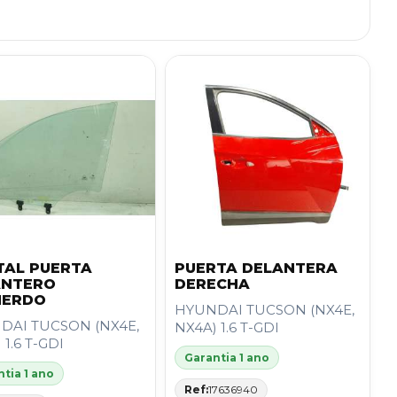
TAL PUERTA
PUERTA DELANTERA
ANTERO
DERECHA
IERDO
HYUNDAI TUCSON (NX4E,
DAI TUCSON (NX4E,
NX4A) 1.6 T-GDI
 1.6 T-GDI
Garantia 1 ano
tia 1 ano
Ref:
17636940