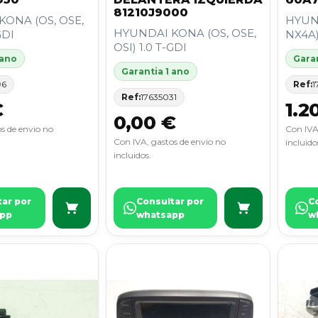
81210J9000
ONA (OS, OSE,
HYUN
HYUNDAI KONA (OS, OSE,
GDI
NX4A)
OSI) 1.0 T-GDI
 ano
Garan
Garantia 1 ano
96
Ref:
1
Ref:
17635031
€
1.2
0,00 €
s de envio no
Con IVA
Con IVA, gastos de envio no
incluido
incluidos.
tar por
Consultar por
C
pp
whatsapp
w