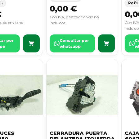
76
Ref:
1
0,00 €
€
0,0
Con IVA, gastos de envio no
s de envio no
Con IVA
incluidos.
incluido
tar por
Consultar por
C
pp
whatsapp
w
UCES
CERRADURA PUERTA
CAJA
950
DELANTERA IZQUIERDA
60A7