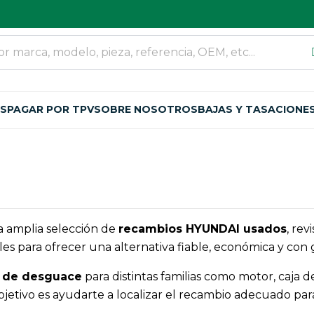
OS
PAGAR POR TPV
SOBRE NOSOTROS
BAJAS Y TASACIONE
 amplia selección de
recambios HYUNDAI usados
, rev
es para ofrecer una alternativa fiable, económica y con 
 de desguace
para distintas familias como motor, caja d
 objetivo es ayudarte a localizar el recambio adecuado p