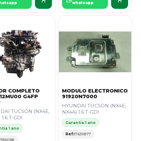
hatsapp
whatsapp
OR COMPLETO
MODULO ELECTRONICO
12MU00 G4FP
91920N7000
P
HYUNDAI TUCSON (NX4E,
DAI TUCSON (NX4E,
NX4A) 1.6 T-GDI
 1.6 T-GDI
Garantia 1 ano
tia 1 ano
Ref:
17639877
7556068