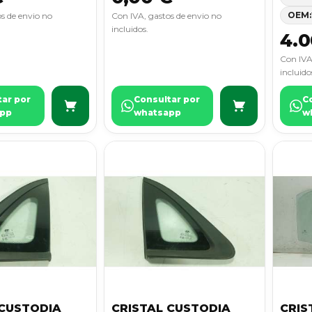
OEM:
s de envio no
Con IVA, gastos de envio no
incluidos.
4.0
Con IVA
incluido
tar por
Consultar por
C
pp
whatsapp
w
 CUSTODIA
CRISTAL CUSTODIA
CRIS