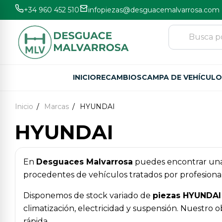
+34 960 452 510
infopiezas@desguacemalvarrosa.com
INICIO
RECAMBIOS
CAMPA DE VEHÍCUL
Inicio
Marcas
HYUNDAI
HYUNDAI
En
Desguaces Malvarrosa
puedes encontrar una
procedentes de vehículos tratados por profesional
Disponemos de stock variado de
piezas HYUNDAI
climatización, electricidad y suspensión. Nuestro
rápida.