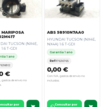
 MARIPOSA
ABS 58910N7AA0
02M417
HYUNDAI TUCSON (NX4E,
DAI TUCSON (NX4E,
NX4A) 1.6 T-GDI
 1.6 T-GDI
Garantia 1 ano
tia 1 ano
Ref:
17636765
7636812
0,00 €
0 €
Con IVA, gastos de envio no
, gastos de envio no
incluidos.
s.
onsultar por
Consultar por