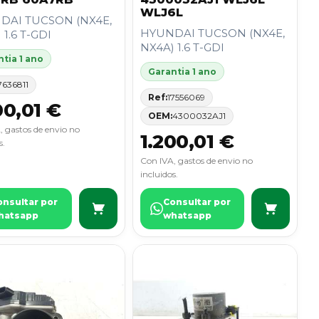
WLJ6L
DAI TUCSON (NX4E,
HYUNDAI TUCSON (NX4E,
 1.6 T-GDI
NX4A) 1.6 T-GDI
tia 1 ano
Garantia 1 ano
7636811
Ref:
17556069
00,01 €
OEM:
4300032AJ1
, gastos de envio no
1.200,01 €
s.
Con IVA, gastos de envio no
incluidos.
onsultar por
Consultar por
hatsapp
whatsapp