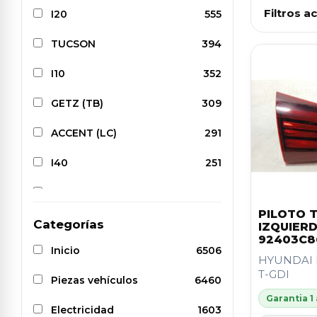
Filtros ac
I20
555
TUCSON
394
I10
352
GETZ (TB)
309
ACCENT (LC)
291
I40
251
I30
227
PILOTO 
COUPE (J2)
222
Categorías
IZQUIER
92403C8
Inicio
6506
SANTA FE (SM)
216
HYUNDAI I20
T-GDI
Piezas vehículos
6460
i30 (GD)
201
Garantia 1
Electricidad
1603
TUCSON (NX4E, NX4A)
192