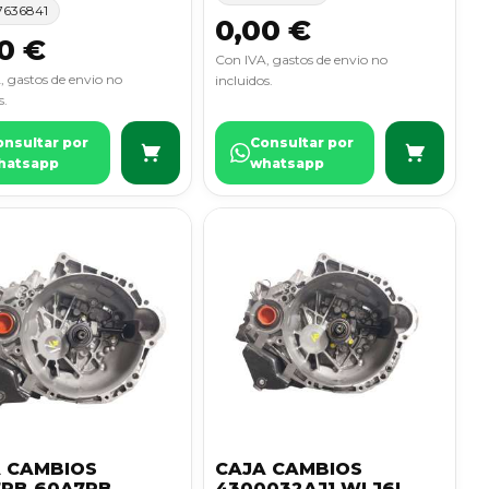
7636841
0,00 €
0 €
Con IVA, gastos de envio no
, gastos de envio no
incluidos.
s.
onsultar por
Consultar por
hatsapp
whatsapp
 CAMBIOS
CAJA CAMBIOS
RB 60A7RB
4300032AJ1 WLJ6L