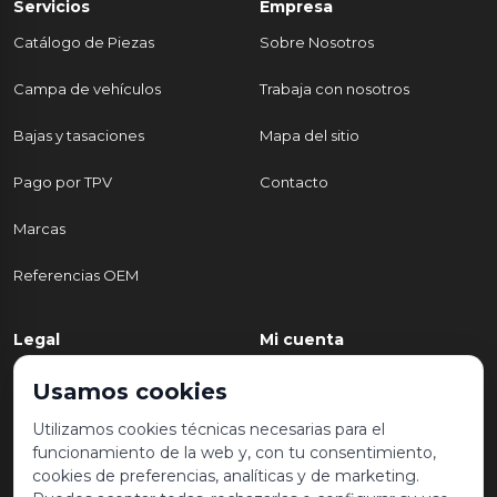
Servicios
Empresa
Catálogo de Piezas
Sobre Nosotros
Campa de vehículos
Trabaja con nosotros
Bajas y tasaciones
Mapa del sitio
Pago por TPV
Contacto
Marcas
Referencias OEM
Legal
Mi cuenta
Política de Privacidad
Mi cuenta
Usamos cookies
Aviso legal y condiciones de
Mis pedidos
Utilizamos cookies técnicas necesarias para el
uso
funcionamiento de la web y, con tu consentimiento,
Lista de deseos
cookies de preferencias, analíticas y de marketing.