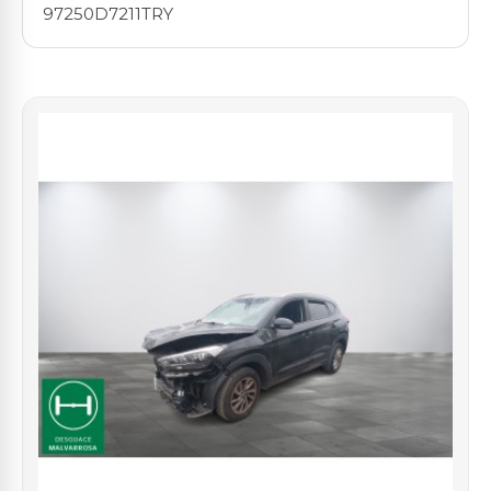
97250D7211TRY