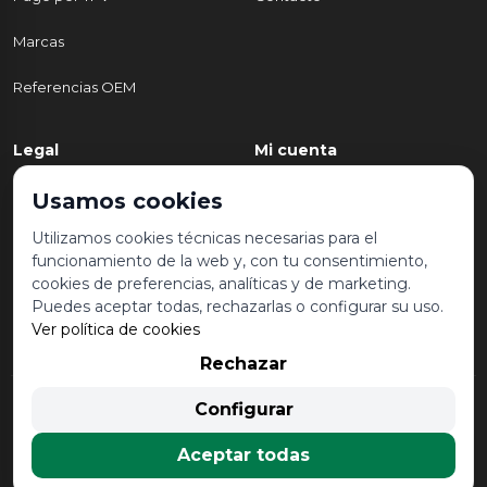
Marcas
Referencias OEM
Legal
Mi cuenta
Política de Privacidad
Mi cuenta
Usamos cookies
Aviso legal y condiciones de
Mis pedidos
Utilizamos cookies técnicas necesarias para el
uso
funcionamiento de la web y, con tu consentimiento,
Lista de deseos
cookies de preferencias, analíticas y de marketing.
Política de Cookies
Puedes aceptar todas, rechazarlas o configurar su uso.
Ver política de cookies
Rechazar
© 2026 Desguace Malvarrosa. Todos los derechos reservados |
Configurar
Desarrollado por
Seintosoft
Aceptar todas