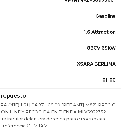
VF7N1NFZF36975661
Gasolina
1.6 Attraction
88CV 65KW
XSARA BERLINA
01-00
l repuesto
RA (N1F) 1.6 i | 04.97 - 09.00 [REF.ANT] M821 PRECIO
 ON LINE Y RECOGIDA EN TIENDA MLV5922352.
 interior delantera derecha para citroën xsara
ion referencia OEM IAM