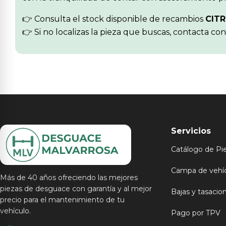
👉 Consulta el stock disponible de recambios
CIT
👉 Si no localizas la pieza que buscas, contacta co
Servicios
Catálogo de Pi
Campa de vehí
Más de 40 años ofreciendo las mejores
piezas de desguace con garantía y al mejor
Bajas y tasacio
precio para el mantenimiento de tu
vehículo.
Pago por TPV