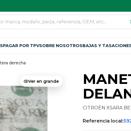
OS
PAGAR POR TPV
SOBRE NOSOTROS
BAJAS Y TASACIONE
ntera derecha
MANET
Ver en grande
DELA
CITROËN XSARA BER
Referencia local:
59