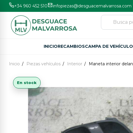
+34 960 452 510
infopiezas@desguacemalvarrosa.com
INICIO
RECAMBIOS
CAMPA DE VEHÍCUL
Inicio
Piezas vehículos
Interior
Maneta interior dela
En stock