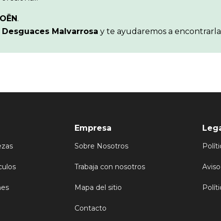
ROËN
.
n
Desguaces Malvarrosa
y te ayudaremos a encontrarla
Empresa
Leg
ezas
Sobre Nosotros
Polít
culos
Trabaja con nosotros
Aviso
nes
Mapa del sitio
Polít
Contacto