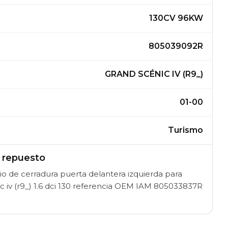
130CV 96KW
805039092R
GRAND SCÉNIC IV (R9_)
01-00
Turismo
l repuesto
 de cerradura puerta delantera izquierda para
c iv (r9_) 1.6 dci 130 referencia OEM IAM 805033837R