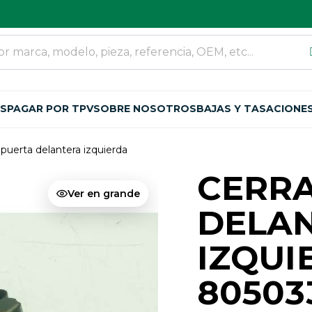
OS
PAGAR POR TPV
SOBRE NOSOTROS
BAJAS Y TASACIONE
 puerta delantera izquierda
CERR
Ver en grande
DELA
IZQUI
80503