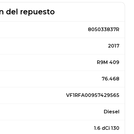
n del repuesto
805033837R
2017
R9M 409
76.468
VF1RFA00957429565
Diesel
1.6 dCi 130