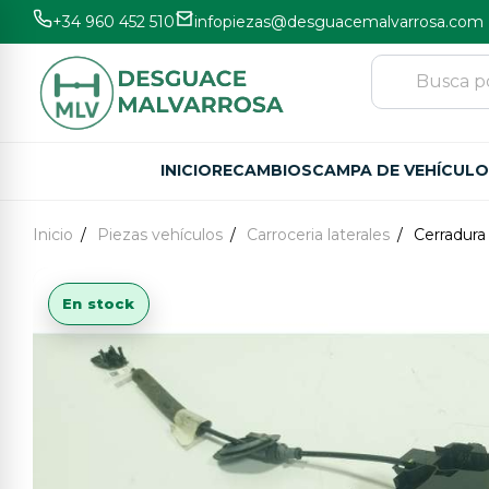
+34 960 452 510
infopiezas@desguacemalvarrosa.com
INICIO
RECAMBIOS
CAMPA DE VEHÍCUL
Inicio
Piezas vehículos
Carroceria laterales
Cerradura
En stock