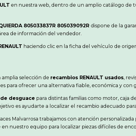
ULT
en nuestra web, dentro de un amplio catálogo de tu
QUIERDA 805033837R 805039092R
dispone de la gara
área de información del vendedor.
RENAULT
haciendo clic en la ficha del vehículo de ori
 amplia selección de
recambios RENAULT usados
, rev
s para ofrecer una alternativa fiable, económica y con 
 de desguace
para distintas familias como motor, caja de
objetivo es ayudarte a localizar el recambio adecuado pa
aces Malvarrosa trabajamos con atención personalizada p
en nuestro equipo para localizar piezas difíciles de en