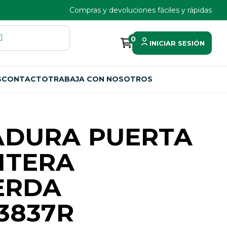
Compras y devoluciones fáciles y rápidas
0
INICIAR SESIÓN
S
CONTACTO
TRABAJA CON NOSOTROS
ADURA PUERTA
NTERA
ERDA
3837R