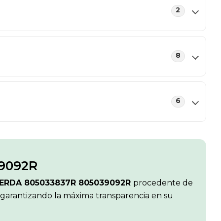
2
8
6
9092R
ERDA 805033837R 805039092R
procedente de
, garantizando la máxima transparencia en su