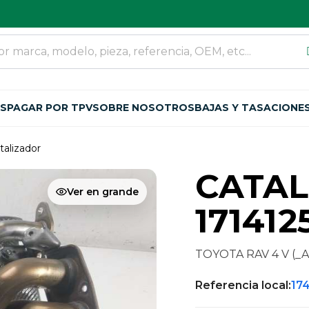
OS
PAGAR POR TPV
SOBRE NOSOTROS
BAJAS Y TASACIONE
talizador
CATA
Ver en grande
171412
TOYOTA RAV 4 V (_A5
Referencia local:
17