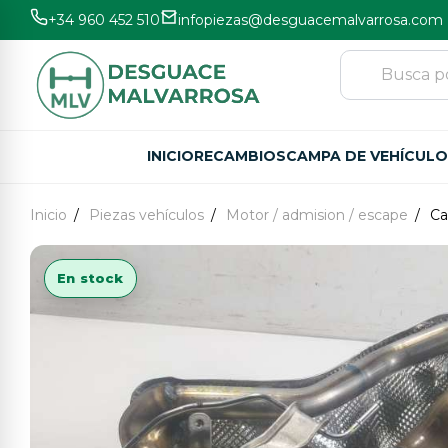
+34 960 452 510
infopiezas@desguacemalvarrosa.com
INICIO
RECAMBIOS
CAMPA DE VEHÍCUL
Inicio
Piezas vehículos
Motor / admision / escape
Ca
En stock