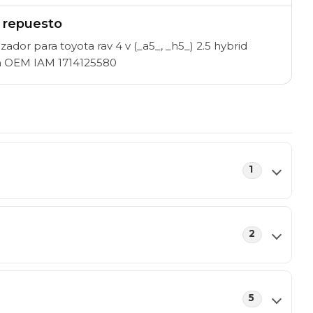
l repuesto
ador para toyota rav 4 v (_a5_, _h5_) 2.5 hybrid
ia OEM IAM 1714125580
1
2
5