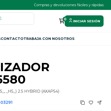
Compras y devoluciones fáciles y rápidas
0
INICIAR SESIÓN
S
CONTACTO
TRABAJA CON NOSOTROS
LIZADOR
5580
_, _H5_) 2.5 HYBRID (AXAP54)
403291