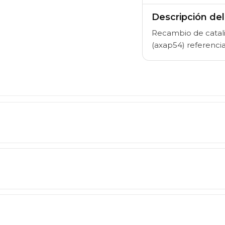
Descripción de
Recambio de cataliz
(axap54) referenc