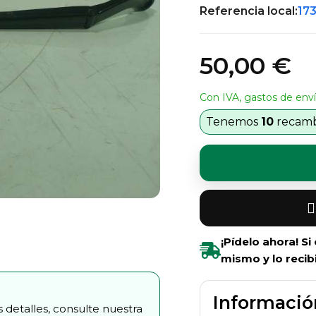
Referencia local:
17
50,00 €
Con IVA, gastos de enví
Tenemos
10
recambi
¡Pídelo ahora! S
mismo y lo recib
Informació
 detalles, consulte nuestra