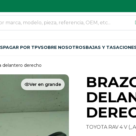
OS
PAGAR POR TPV
SOBRE NOSOTROS
BAJAS Y TASACIONE
a delantero derecho
BRAZO
Ver en grande
DELA
DEREC
TOYOTA RAV 4 V (_A5