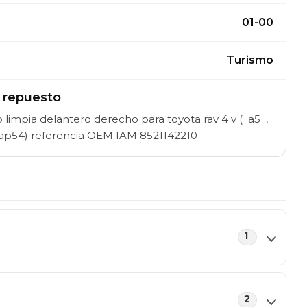
01-00
Turismo
l repuesto
limpia delantero derecho para toyota rav 4 v (_a5_,
axap54) referencia OEM IAM 8521142210
1
2