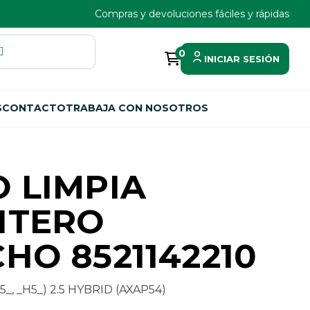
Compras y devoluciones fáciles y rápidas
0
INICIAR SESIÓN
S
CONTACTO
TRABAJA CON NOSOTROS
 LIMPIA
NTERO
HO 8521142210
_, _H5_) 2.5 HYBRID (AXAP54)