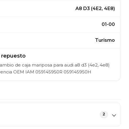
A8 D3 (4E2, 4E8)
01-00
Turismo
l repuesto
bio de caja mariposa para audi a8 d3 (4e2, 4e8)
eferencia OEM IAM 059145950R 059145950H
2