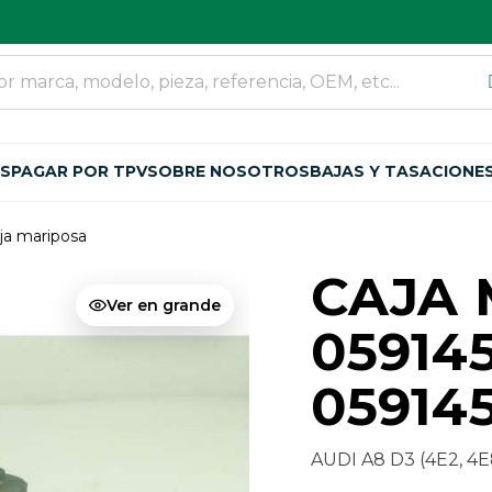
OS
PAGAR POR TPV
SOBRE NOSOTROS
BAJAS Y TASACIONE
ja mariposa
CAJA 
Ver en grande
05914
05914
AUDI A8 D3 (4E2, 4