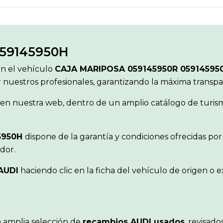
59145950H
ón el vehículo
CAJA MARIPOSA 059145950R 0591459
r nuestros profesionales, garantizando la máxima transp
en nuestra web, dentro de un amplio catálogo de turismo
5950H
dispone de la garantía y condiciones ofrecidas p
dor.
AUDI
haciendo clic en la ficha del vehículo de origen o
 amplia selección de
recambios AUDI usados
, revisado