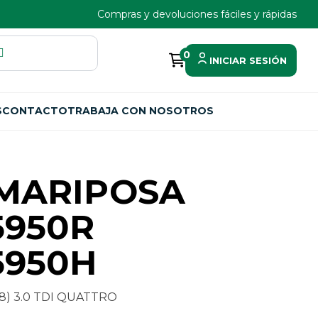
Compras y devoluciones fáciles y rápidas
0
INICIAR SESIÓN
S
CONTACTO
TRABAJA CON NOSOTROS
MARIPOSA
5950R
5950H
E8) 3.0 TDI QUATTRO