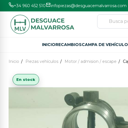
+34 960 452 510
infopiezas@desguacemalvarrosa.com
INICIO
RECAMBIOS
CAMPA DE VEHÍCUL
Inicio
Piezas vehículos
Motor / admision / escape
Ca
En stock