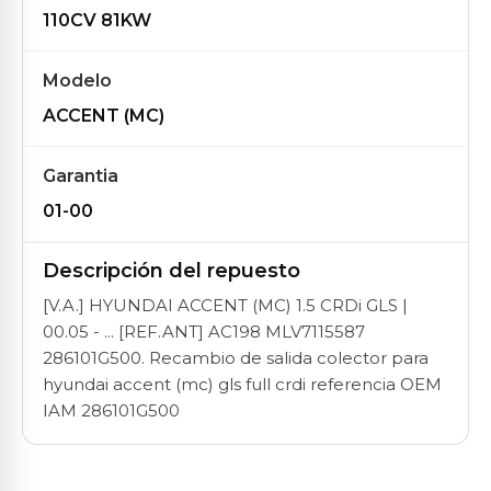
110CV 81KW
Modelo
ACCENT (MC)
Garantia
01-00
Descripción del repuesto
[V.A.] HYUNDAI ACCENT (MC) 1.5 CRDi GLS |
00.05 - ... [REF.ANT] AC198 MLV7115587
286101G500. Recambio de salida colector para
hyundai accent (mc) gls full crdi referencia OEM
IAM 286101G500