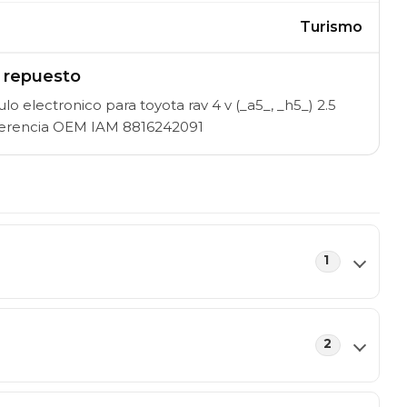
Turismo
l repuesto
 electronico para toyota rav 4 v (_a5_, _h5_) 2.5
eferencia OEM IAM 8816242091
1
2