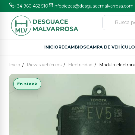
+34 960 452 510
infopiezas@desguacemalvarrosa.com
INICIO
RECAMBIOS
CAMPA DE VEHÍCUL
Inicio
Piezas vehículos
Electricidad
Modulo electron
En stock