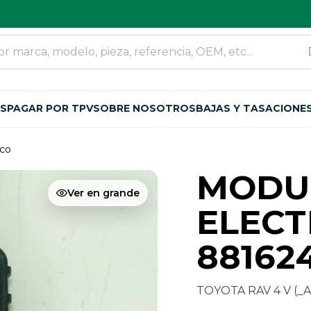
OS
PAGAR POR TPV
SOBRE NOSOTROS
BAJAS Y TASACIONE
ico
MODU
Ver en grande
ELEC
88162
TOYOTA RAV 4 V (_A5