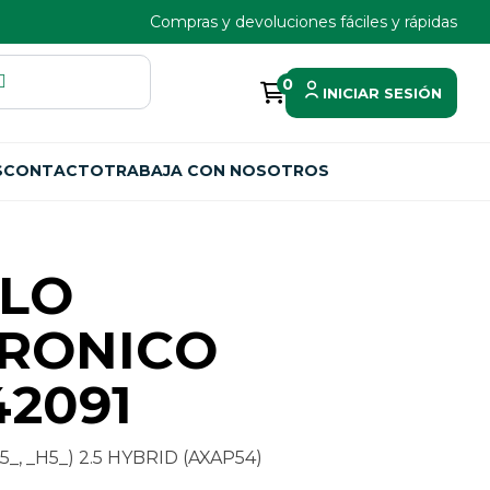
Compras y devoluciones fáciles y rápidas
0
INICIAR SESIÓN
S
CONTACTO
TRABAJA CON NOSOTROS
LO
TRONICO
42091
_, _H5_) 2.5 HYBRID (AXAP54)