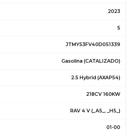
2023
5
JTMY53FV40D051339
Gasolina (CATALIZADO)
2.5 Hybrid (AXAP54)
218CV 160KW
RAV 4 V (_A5_, _H5_)
01-00