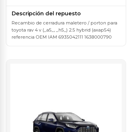
Descripción del repuesto
Recambio de cerradura maletero / porton para
toyota rav 4 v (_a5_, _h5_) 2.5 hybrid (axap54)
referencia OEM IAM 6935042111 1638000790