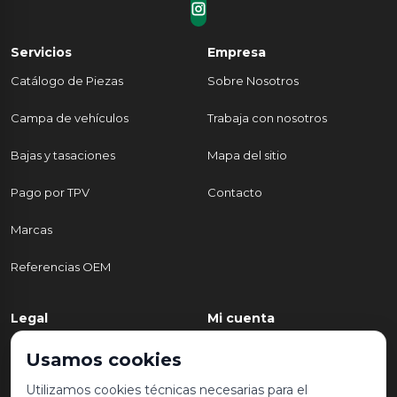
Servicios
Empresa
Catálogo de Piezas
Sobre Nosotros
Campa de vehículos
Trabaja con nosotros
Bajas y tasaciones
Mapa del sitio
Pago por TPV
Contacto
Marcas
Referencias OEM
Legal
Mi cuenta
Política de Privacidad
Mi cuenta
Usamos cookies
Aviso legal y condiciones de
Mis pedidos
Utilizamos cookies técnicas necesarias para el