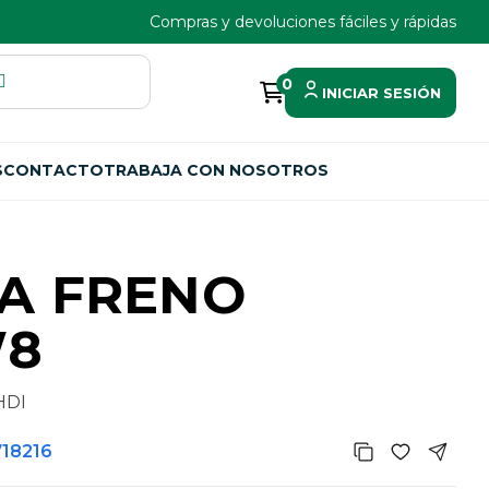
Compras y devoluciones fáciles y rápidas
0
INICIAR SESIÓN
S
CONTACTO
TRABAJA CON NOSOTROS
A FRENO
W8
HDI
718216