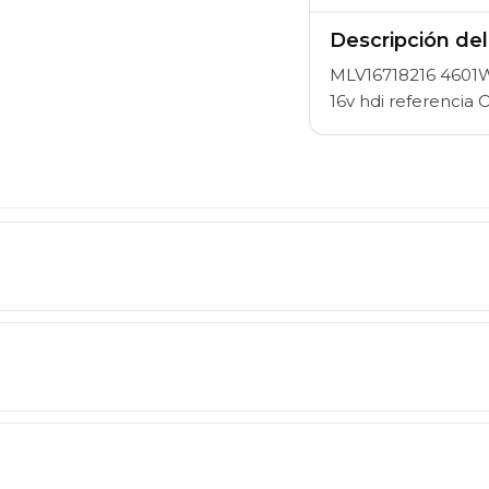
Descripción de
MLV16718216 4601W
16v hdi referenci