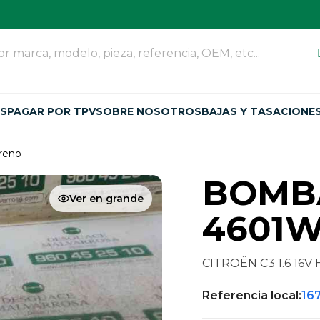
OS
PAGAR POR TPV
SOBRE NOSOTROS
BAJAS Y TASACIONE
reno
BOMB
Ver en grande
4601
CITROËN C3 1.6 16V 
Referencia local:
16