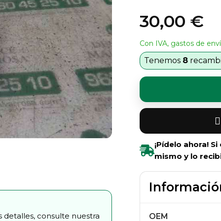
30,00 €
Con IVA, gastos de enví
Tenemos
8
recambio
¡Pídelo ahora! S
mismo y lo recib
Informació
 detalles, consulte nuestra
OEM