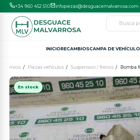
+34 960 452 510
infopiezas@desguacemalvarrosa.com
INICIO
RECAMBIOS
CAMPA DE VEHÍCUL
Inicio
Piezas vehículos
Suspension / frenos
Bomba f
En stock