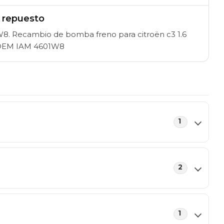
l repuesto
8. Recambio de bomba freno para citroën c3 1.6
a OEM IAM 4601W8
1
2
1