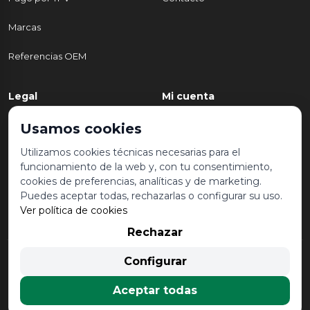
Marcas
Referencias OEM
Legal
Mi cuenta
Política de Privacidad
Mi cuenta
Usamos cookies
Aviso legal y condiciones de
Mis pedidos
Utilizamos cookies técnicas necesarias para el
uso
funcionamiento de la web y, con tu consentimiento,
Lista de deseos
cookies de preferencias, analíticas y de marketing.
Política de Cookies
Puedes aceptar todas, rechazarlas o configurar su uso.
Ver política de cookies
Rechazar
© 2026 Desguace Malvarrosa. Todos los derechos reservados |
Configurar
Desarrollado por
Seintosoft
Aceptar todas