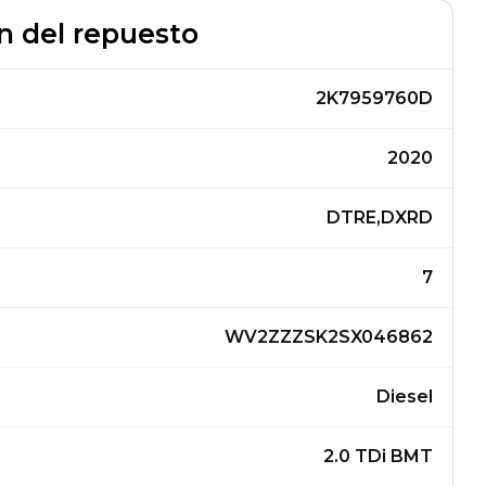
n del repuesto
2K7959760D
2020
DTRE,DXRD
7
WV2ZZZSK2SX046862
Diesel
2.0 TDi BMT