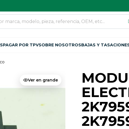
OS
PAGAR POR TPV
SOBRE NOSOTROS
BAJAS Y TASACIONE
ico
MODU
Ver en grande
ELEC
2K795
2K795