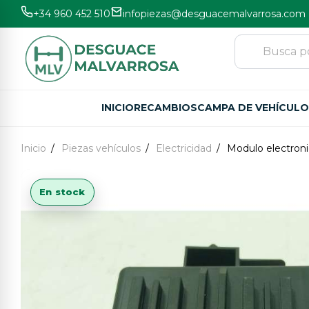
+34 960 452 510
infopiezas@desguacemalvarrosa.com
INICIO
RECAMBIOS
CAMPA DE VEHÍCUL
Inicio
Piezas vehículos
Electricidad
Modulo electron
En stock