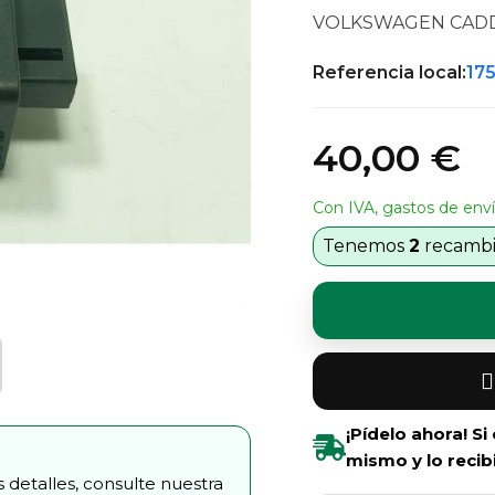
VOLKSWAGEN CADDY
Referencia local:
17
40,00 €
Con IVA, gastos de enví
Tenemos
2
recambio
¡Pídelo ahora! S
mismo y lo recib
 detalles, consulte nuestra