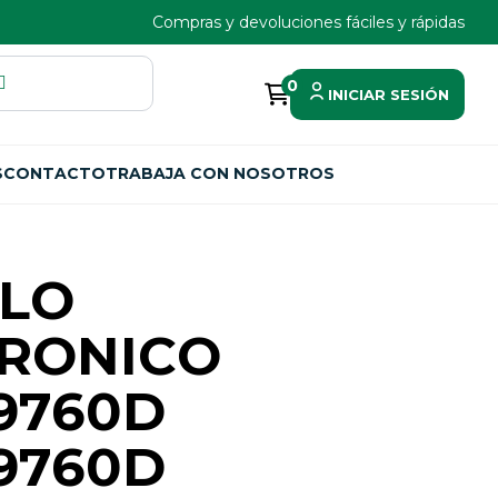
Compras y devoluciones fáciles y rápidas
0
INICIAR SESIÓN
S
CONTACTO
TRABAJA CON NOSOTROS
LO
TRONICO
9760D
9760D