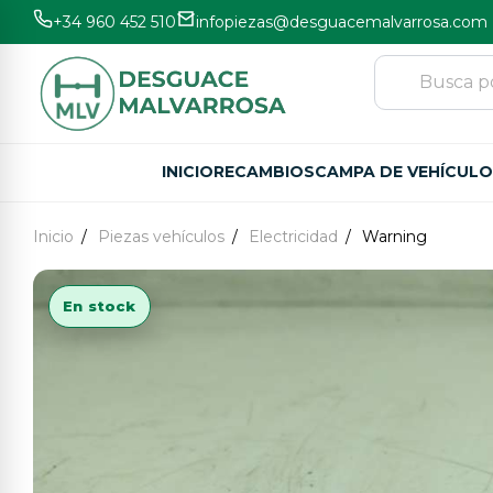
+34 960 452 510
infopiezas@desguacemalvarrosa.com
INICIO
RECAMBIOS
CAMPA DE VEHÍCUL
Inicio
Piezas vehículos
Electricidad
Warning
En stock