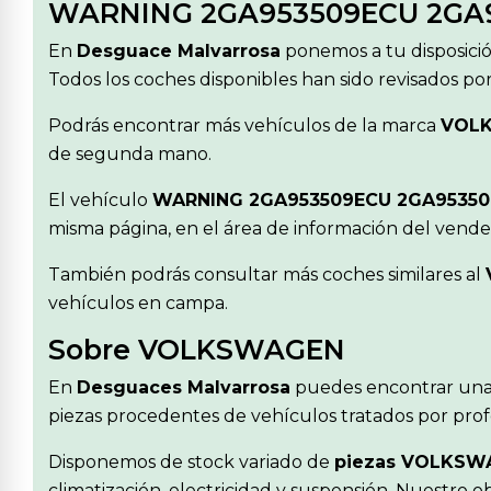
WARNING 2GA953509ECU 2GA
En
Desguace Malvarrosa
ponemos a tu disposici
Todos los coches disponibles han sido revisados po
Podrás encontrar más vehículos de la marca
VOL
de segunda mano.
El vehículo
WARNING 2GA953509ECU 2GA9535
misma página, en el área de información del vende
También podrás consultar más coches similares al
vehículos en campa.
Sobre VOLKSWAGEN
En
Desguaces Malvarrosa
puedes encontrar una
piezas procedentes de vehículos tratados por profe
Disponemos de stock variado de
piezas VOLKSW
climatización, electricidad y suspensión. Nuestro 