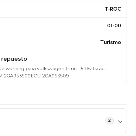
T-ROC
01-00
Turismo
l repuesto
 warning para volkswagen t-roc 1.5 16v tsi act
AM 2GA953509ECU 2GA953509
2