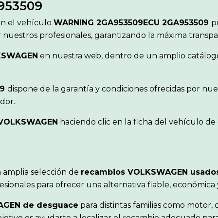
953509
ón el vehículo
WARNING 2GA953509ECU 2GA953509
p
r nuestros profesionales, garantizando la máxima transp
KSWAGEN
en nuestra web, dentro de un amplio catálogo 
09
dispone de la garantía y condiciones ofrecidas por nu
dor.
VOLKSWAGEN
haciendo clic en la ficha del vehículo d
 amplia selección de
recambios VOLKSWAGEN usado
sionales para ofrecer una alternativa fiable, económica
AGEN de desguace
para distintas familias como motor, c
objetivo es ayudarte a localizar el recambio adecuado pa