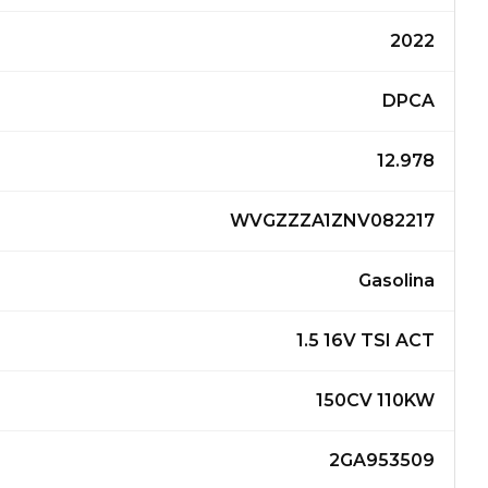
2022
DPCA
12.978
WVGZZZA1ZNV082217
Gasolina
1.5 16V TSI ACT
150CV 110KW
2GA953509