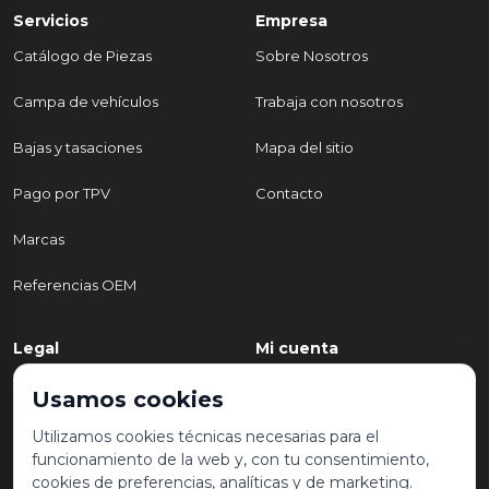
Servicios
Empresa
Catálogo de Piezas
Sobre Nosotros
Campa de vehículos
Trabaja con nosotros
Bajas y tasaciones
Mapa del sitio
Pago por TPV
Contacto
Marcas
Referencias OEM
Legal
Mi cuenta
Política de Privacidad
Mi cuenta
Usamos cookies
Aviso legal y condiciones de
Mis pedidos
Utilizamos cookies técnicas necesarias para el
uso
funcionamiento de la web y, con tu consentimiento,
Lista de deseos
cookies de preferencias, analíticas y de marketing.