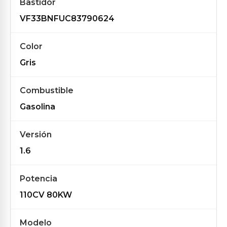
Bastidor
VF33BNFUC83790624
Color
Gris
Combustible
Gasolina
Versión
1.6
Potencia
110CV 80KW
Modelo