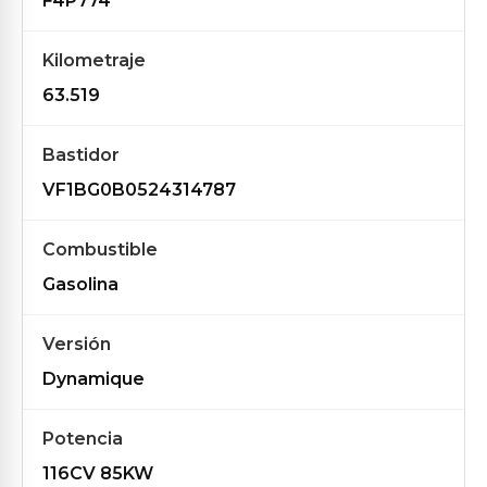
F4P774
Kilometraje
63.519
Bastidor
VF1BG0B0524314787
Combustible
Gasolina
Versión
Dynamique
Potencia
116CV 85KW