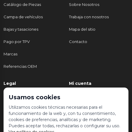
Catálogo de Piezas
Sobre Nosotros
Campa de vehículos
Trabaja con nosotros
Bajas y tasaciones
Mapa del sitio
Pago por TPV
Contacto
Marcas
Referencias OEM
Legal
Mi cuenta
Política de Privacidad
Mi cuenta
Usamos cookies
Aviso legal y condiciones de
Mis pedidos
Utilizamos cookies técnicas necesarias para el
uso
funcionamiento de la web y, con tu consentimiento,
Lista de deseos
cookies de preferencias, analíticas y de marketing.
Política de Cookies
Puedes aceptar todas, rechazarlas o configurar su uso.